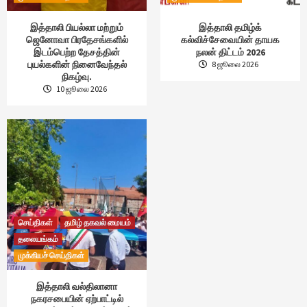
இத்தாலி பியல்லா மற்றும்
இத்தாலி தமிழ்க்
ஜெனோவா பிரதேசங்களில்
கல்விச்சேவையின் தாயக
இடம்பெற்ற தேசத்தின்
நலன் திட்டம் 2026
புயல்களின் நினைவேந்தல்
8 ஜூலை 2026
நிகழ்வு.
10 ஜூலை 2026
செய்திகள்
தமிழ் தகவல் மையம்
தலையங்கம்
முக்கியச் செய்திகள்
இத்தாலி வல்திலானா
நகரசபையின் ஏற்பாட்டில்