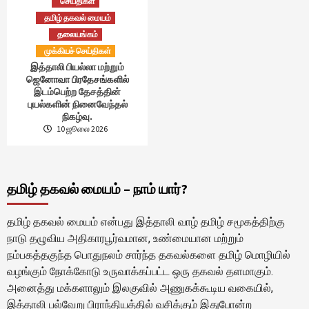
செய்திகள்
தமிழ் தகவல் மையம்
தலையங்கம்
முக்கியச் செய்திகள்
இத்தாலி பியல்லா மற்றும்
ஜெனோவா பிரதேசங்களில்
இடம்பெற்ற தேசத்தின்
புயல்களின் நினைவேந்தல்
நிகழ்வு.
10 ஜூலை 2026
தமிழ் தகவல் மையம் – நாம் யார்?
தமிழ் தகவல் மையம் என்பது இத்தாலி வாழ் தமிழ் சமூகத்திற்கு
நாடு தழுவிய அதிகாரபூர்வமான, உண்மையான மற்றும்
நம்பகத்தகுந்த பொதுநலம் சார்ந்த தகவல்களை தமிழ் மொழியில்
வழங்கும் நோக்கோடு உருவாக்கப்பட்ட ஒரு தகவல் தளமாகும்.
அனைத்து மக்களாலும் இலகுவில் அணுகக்கூடிய வகையில்,
இத்தாலி பல்வேறு பிராந்தியத்தில் வசிக்கும் இதுபோன்ற