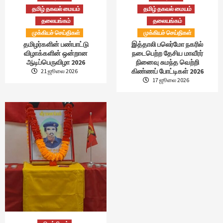
தமிழ் தகவல் மையம்
தமிழ் தகவல் மையம்
தலையங்கம்
தலையங்கம்
முக்கியச் செய்திகள்
முக்கியச் செய்திகள்
தமிழர்களின் பண்பாட்டு
இத்தாலி பலெர்மோ நகரில்
விழாக்களின் ஒன்றான
நடைபெற்ற தேசிய மாவீரர்
ஆடிப்பெருவிழா 2026
நினைவு சுமந்த வெற்றி
கிண்ணப் போட்டிகள் 2026
21 ஜூலை 2026
17 ஜூலை 2026