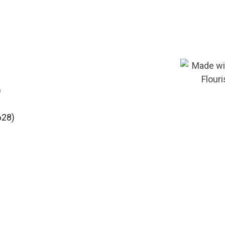
)
628)