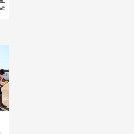
றாட
கள்
ற