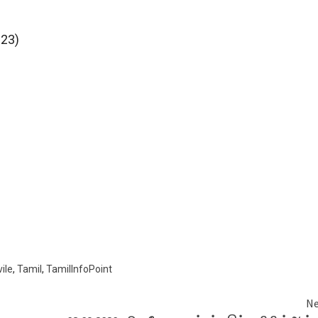
923)
ile
,
Tamil
,
TamilInfoPoint
Ne