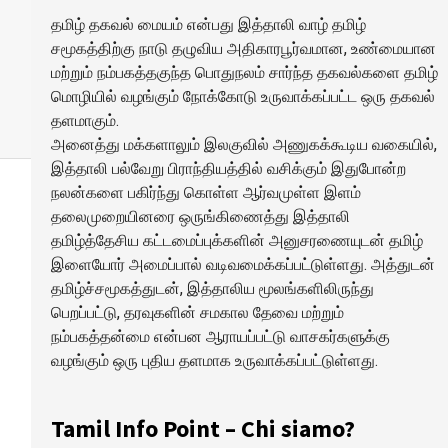
தமிழ் தகவல் மையம் என்பது இத்தாலி வாழ் தமிழ்
சமூகத்திற்கு நாடு தழுவிய அதிகாரபூர்வமான, உண்மையான
மற்றும் நம்பகத்தகுந்த பொதுநலம் சார்ந்த தகவல்களை தமிழ்
மொழியில் வழங்கும் நோக்கோடு உருவாக்கப்பட்ட ஒரு தகவல்
தளமாகும்.
அனைத்து மக்களாலும் இலகுவில் அணுகக்கூடிய வகையில்,
இத்தாலி பல்வேறு பிராந்தியத்தில் வசிக்கும் இதுபோன்ற
நலன்களை பகிர்ந்து கொள்ள ஆர்வமுள்ள இளம்
தலைமுறையினரை ஒருங்கிணைத்து இத்தாலி
தமிழ்த்தேசிய கட்டமைப்புக்களின் அனுசரணையுடன் தமிழ்
இளையோர் அமைப்பால் வடிவமைக்கப்பட்டுள்ளது. அத்துடன்
தமிழ்ச்சமூகத்துடன், இத்தாலிய மூலங்களிலிருந்து
பெறப்பட்டு, தரவுகளின் சமகால தேவை மற்றும்
நம்பகத்தன்மை என்பன ஆராயப்பட்டு வாசகர்களுக்கு
வழங்கும் ஒரு புதிய தளமாக உருவாக்கப்பட்டுள்ளது.
Tamil Info Point – Chi siamo?