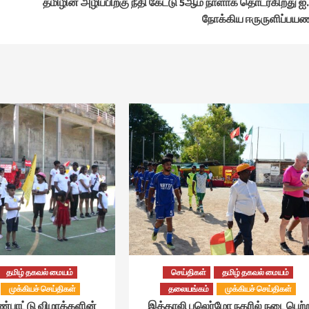
தமிழின அழிப்பிற்கு நீதி கேட்டு 5ஆம் நாளாக தொடர்கிறது ஐ
நோக்கிய ஈருருளிப்பய
தமிழ் தகவல் மையம்
செய்திகள்
தமிழ் தகவல் மையம்
முக்கியச் செய்திகள்
தலையங்கம்
முக்கியச் செய்திகள்
ண்பாட்டு விழாக்களின்
இத்தாலி பலெர்மோ நகரில் நடைபெற்