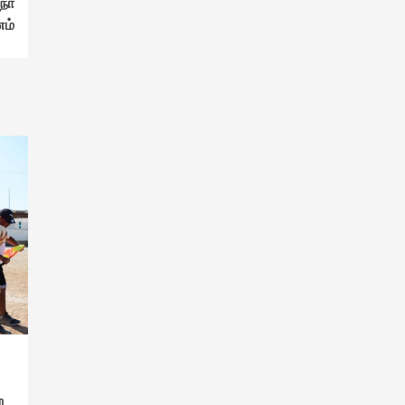
.நா
ணம்
ற