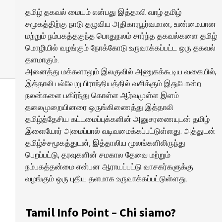
தமிழ் தகவல் மையம் என்பது இத்தாலி வாழ் தமிழ்
சமூகத்திற்கு நாடு தழுவிய அதிகாரபூர்வமான, உண்மையான
மற்றும் நம்பகத்தகுந்த பொதுநலம் சார்ந்த தகவல்களை தமிழ்
மொழியில் வழங்கும் நோக்கோடு உருவாக்கப்பட்ட ஒரு தகவல்
தளமாகும்.
அனைத்து மக்களாலும் இலகுவில் அணுகக்கூடிய வகையில்,
இத்தாலி பல்வேறு பிராந்தியத்தில் வசிக்கும் இதுபோன்ற
நலன்களை பகிர்ந்து கொள்ள ஆர்வமுள்ள இளம்
தலைமுறையினரை ஒருங்கிணைத்து இத்தாலி
தமிழ்த்தேசிய கட்டமைப்புக்களின் அனுசரணையுடன் தமிழ்
இளையோர் அமைப்பால் வடிவமைக்கப்பட்டுள்ளது. அத்துடன்
தமிழ்ச்சமூகத்துடன், இத்தாலிய மூலங்களிலிருந்து
பெறப்பட்டு, தரவுகளின் சமகால தேவை மற்றும்
நம்பகத்தன்மை என்பன ஆராயப்பட்டு வாசகர்களுக்கு
வழங்கும் ஒரு புதிய தளமாக உருவாக்கப்பட்டுள்ளது.
Tamil Info Point – Chi siamo?