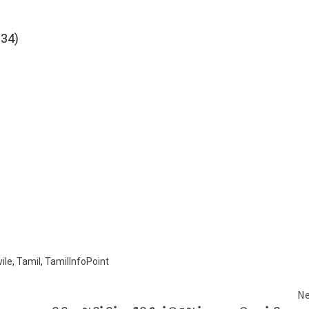
934)
ile
,
Tamil
,
TamilInfoPoint
Ne