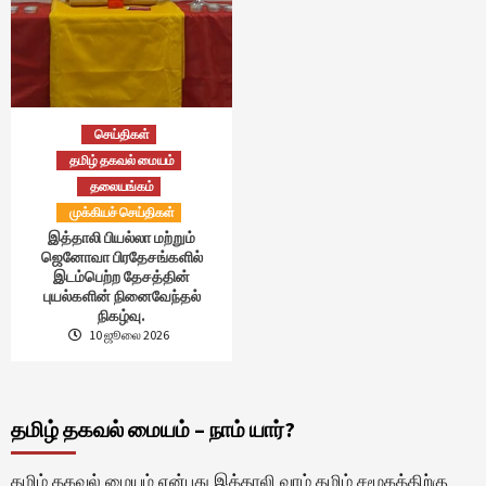
செய்திகள்
தமிழ் தகவல் மையம்
தலையங்கம்
முக்கியச் செய்திகள்
இத்தாலி பியல்லா மற்றும்
ஜெனோவா பிரதேசங்களில்
இடம்பெற்ற தேசத்தின்
புயல்களின் நினைவேந்தல்
நிகழ்வு.
10 ஜூலை 2026
தமிழ் தகவல் மையம் – நாம் யார்?
தமிழ் தகவல் மையம் என்பது இத்தாலி வாழ் தமிழ் சமூகத்திற்கு