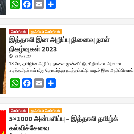
WhatsApp
Facebook
Email
Share
செய்திகள்
முக்கியச் செய்திகள்
இத்தாலி இன அழிப்பு நினைவு நாள்
நிகழ்வுகள் 2023
22 மே 2023
18 மே, தமிழின அழிப்பு நாளை முன்னிட்டு, சிறீலங்கா அரசால்
ஈழத்தமிழர்கள் மீது தொடர்ந்து நடத்தப்பட்டு வரும் இன அழிப்பினால
WhatsApp
Facebook
Email
Share
செய்திகள்
முக்கியச் செய்திகள்
5×1000 அன்பளிப்பு – இத்தாலி தமிழ்க்
கல்விச்சேவை