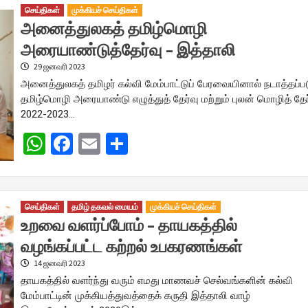
செய்திகள்
முக்கியச் செய்திகள்
அனைத்துலகத் தமிழ்மொழி
அரையாண்டுத்தேர்வு – இத்தாலி
29 ஜனவரி 2023
அனைத்துலகத் தமிழர் கல்வி மேம்பாட்டுப் பேரவையினால் நடாத்தப்பட
தமிழ்மொழி அரையாண்டு எழுத்துத் தேர்வு மற்றும் புலன் மொழித் தேர
2022-2023…
WhatsApp
Facebook
Email
Share
செய்திகள்
தமிழ் தகவல் மையம்
முக்கியச் செய்திகள்
உறவை வளர்ப்போம் – தாயகத்தில்
வழங்கப்பட்ட கற்றல் உபகரணங்கள்
14 ஜனவரி 2023
தாயகத்தில் வளர்ந்து வரும் எமது மாணவச் செல்வங்களின் கல்வி
மேம்பாட்டின் முக்கியத்துவத்தைக் கருதி இத்தாலி வாழ்