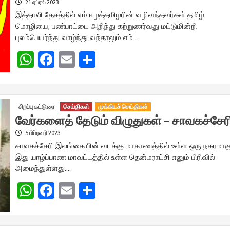
21 ஏப்ரல் 2023
இத்தாலி தேசத்தில் எம் ஈழத்தமிழரின் வழிவந்தவர்கள் தமிழ்
மொழியை, பண்பாட்டை அறிந்து கற்றுணர்வது மட்டுமின்றி
புலம்பெயர்ந்து வாழ்ந்து வந்தாலும் எம்…
WhatsApp
Facebook
Email
Share
சிறப்பு கட்டுரை
செய்திகள்
முக்கியச் செய்திகள்
வேர்களைத் தேடும் விழுதுகள் – சாவகச்சேர
5 பிப்ரவரி 2023
சாவகச்சேரி இலங்கையின் வடக்கு மாகாணத்தில் உள்ள ஒரு நகரமாகு
இது யாழ்ப்பாண மாவட்டத்தில் உள்ள தென்மராட்சி எனும் பிரிவில்
அமைந்துள்ளது….
WhatsApp
Facebook
Email
Share