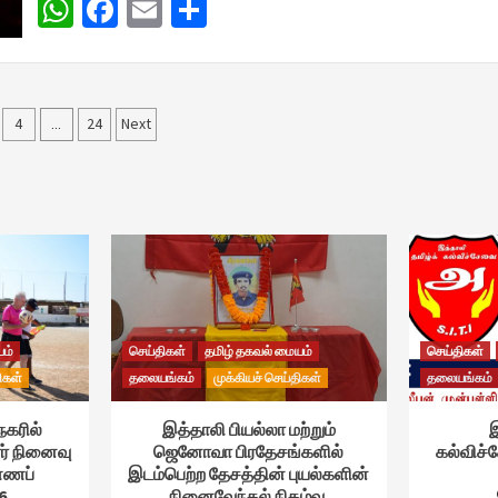
WhatsApp
Facebook
Email
Share
4
24
Next
…
tion
யம்
செய்திகள்
தமிழ் தகவல் மையம்
செய்திகள்
ிகள்
தலையங்கம்
முக்கியச் செய்திகள்
தலையங்கம்
நகரில்
இத்தாலி பியல்லா மற்றும்
இ
ர் நினைவு
ஜெனோவா பிரதேசங்களில்
கல்விச
ண்ணப்
இடம்பெற்ற தேசத்தின் புயல்களின்
6
நினைவேந்தல் நிகழ்வு.