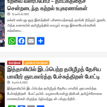
உறவை வளர்ப்போம் – தாயகத்தைச்
சென்றடைந்த கற்றல் உபுகரணங்கள்
12 டிசம்பர் 2022
கல்வி என்பது ஒரு இனத்தின் பரிணாமத்தைத் தாங்கி நிற்கும் தூண்,
அந்த வகையில் தமிழீழத்தில் வாழும் எமது இளையோர்களின்
கல்வியை…
WhatsApp
Facebook
Email
Share
செய்திகள்
முக்கியச் செய்திகள்
இத்தாலியில் இடம்பெற்ற தமிழீழத் தேசிய
மாவீரர் ஞாபகார்த்த பேச்சுத்திறன் போட்டி
5 டிசம்பர் 2022
இத்தாலியில் இடம்பெற்ற தமிழீழத் தேசிய மாவீரர் ஞாபகார்த்த
பேச்சுத்திறன் போட்டியில் வழமைபோன்று திலீபன் தமிழ்ச்சோலை
மாணவர்கள் மிகுந்த ஆர்வத்துடன் பங்குபற்றிச்…