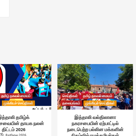
தமிழ் தகவல் மையம்
செய்திகள்
தமிழ் தகவல் மையம்
முக்கியச் செய்திகள்
தலையங்கம்
முக்கியச் செய்திகள்
த்தாலி தமிழ்க்
இத்தாலி வல்திலானா
்சேவையின் தாயக நலன்
நகரசபையின் ஏற்பாட்டில்
திட்டம் 2026
நடைபெற்ற பல்லின மக்களின்
நிகழ்வில் ஈழத்தமிழர்கள்
8 ஜூலை 2026