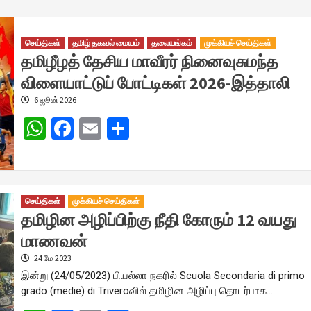
செய்திகள்
தமிழ் தகவல் மையம்
தலையங்கம்
முக்கியச் செய்திகள்
தமிழீழத் தேசிய மாவீரர் நினைவுசுமந்த
விளையாட்டுப் போட்டிகள் 2026-இத்தாலி
6 ஜூன் 2026
WhatsApp
Facebook
Email
Share
செய்திகள்
முக்கியச் செய்திகள்
தமிழின அழிப்பிற்கு நீதி கோரும் 12 வயது
மாணவன்
24 மே 2023
இன்று (24/05/2023) பியல்லா நகரில் Scuola Secondaria di primo
grado (medie) di Triveroவில் தமிழின அழிப்பு தொடர்பாக…