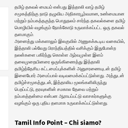
தமிழ் தகவல் மையம் என்பது இத்தாலி வாழ் தமிழ்
சமூகத்திற்கு நாடு தழுவிய அதிகாரபூர்வமான, உண்மையான
மற்றும் நம்பகத்தகுந்த பொதுநலம் சார்ந்த தகவல்களை தமிழ்
மொழியில் வழங்கும் நோக்கோடு உருவாக்கப்பட்ட ஒரு தகவல்
தளமாகும்.
அனைத்து மக்களாலும் இலகுவில் அணுகக்கூடிய வகையில்,
இத்தாலி பல்வேறு பிராந்தியத்தில் வசிக்கும் இதுபோன்ற
நலன்களை பகிர்ந்து கொள்ள ஆர்வமுள்ள இளம்
தலைமுறையினரை ஒருங்கிணைத்து இத்தாலி
தமிழ்த்தேசிய கட்டமைப்புக்களின் அனுசரணையுடன் தமிழ்
இளையோர் அமைப்பால் வடிவமைக்கப்பட்டுள்ளது. அத்துடன்
தமிழ்ச்சமூகத்துடன், இத்தாலிய மூலங்களிலிருந்து
பெறப்பட்டு, தரவுகளின் சமகால தேவை மற்றும்
நம்பகத்தன்மை என்பன ஆராயப்பட்டு வாசகர்களுக்கு
வழங்கும் ஒரு புதிய தளமாக உருவாக்கப்பட்டுள்ளது.
Tamil Info Point – Chi siamo?