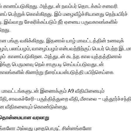
் காணப்படுகிறது. அத்துடன் நவம்பர் தொடக்கம் சனவரி
் பெற்றுக் கொள்கிறது. இம் மழைவீழ்ச்சியானது நெற்பயிர்ச்
ளது. இவ்வாறு சேகரிக்கப்படும் நீர் ஏனைய பருவகாலங்களில்
ிறது.
தான பங்கு வகிக்கிறது. இதனால் யாழ் மாவட்டத்தின் உணவுக்
ழம், பலாப்பழம், வாழைப்பழம் என்பவற்றிற்குப் பெயர் பெற்ற இடம
ும் காணப்படுகிறன. அத்துடன் கடந்த கால யுத்தத்தினால்
கு பெருமளவு நெல் சாகுபடி செய்யப்படுவதுடன்
ாலங்களில் கிணற்று நீரைப்பயன்படுத்தி பயிற்செய்கை
 மாவட்டங்களுடன் இணைக்கும் A9 வீதியினையும்
ி, சாவகச்சேரி- பருத்தித்துறை வீதி, மீசாலை – புத்தூர்ச்சந்த
தான வீதிகளையும் கொண்டுள்ளது.
் தொன்மையான வரலாறு
ட்டடங்களோ அல்லது புதைபொருட் சின்னங்களோ