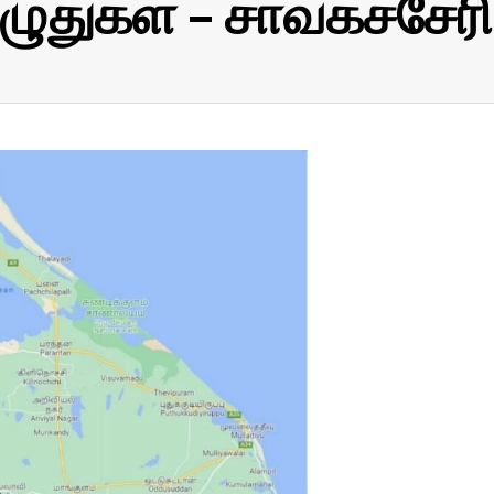
ழுதுகள் – சாவகச்சேரி