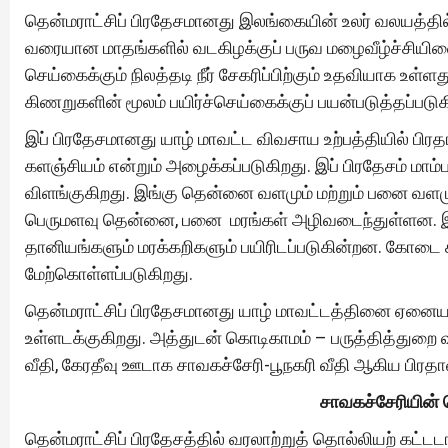
தென்மராட்சிப் பிரதேசமானது இலங்கையின் உலர் வலயத்தில
வரையான மாதங்களில் வடகிழக்குப் பருவ மழைவீழ்ச்சியினைப
செய்கைக்கும் நிலத்தடி நீர் சேகரிப்பிற்கும் உதவியாக உள்
கிணறுகளின் மூலம் பயிர்ச்செய்கைக்குப் பயன்படுத்தப்படுக
இப் பிரதேசமானது யாழ் மாவட்ட விவசாய உற்பத்தியில் பிர
களஞ்சியம் என்றும் அழைக்கப்படுகிறது. இப் பிரதேசம் மாம்ப
விளங்குகிறது. இங்கு தென்னை வளமும் மற்றும் பனை வளம
பெருமளவு தென்னை, பனை மரங்கள் அழிவடைந்துள்ளன. இங்
தானியங்களும் மரக்கறிகளும் பயிரிடப்படுகின்றன. கோடை க
மேற்கொள்ளப்படுகிறது.
தென்மராட்சிப் பிரதேசமானது யாழ் மாவட்டத்தினை ஏனைய
உள்ளடக்குகிறது. அத்துடன் கொடிகாமம் – பருத்தித்துறை வீத
வீதி, கேரதீவு ஊடாக சாவகச்சேரி-பூநகரி வீதி ஆகிய பிர
சாவகச்சேரியின
தென்மராட்சிப் பிரதேசத்தில் வரலாற்றுத் தொல்லியற் க