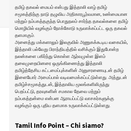
தமிழ் தகவல் மையம் என்பது இத்தாலி வாழ் தமிழ்
சமூகத்திற்கு நாடு தழுவிய அதிகாரபூர்வமான, உண்மையான
மற்றும் நம்பகத்தகுந்த பொதுநலம் சார்ந்த தகவல்களை தமிழ்
மொழியில் வழங்கும் நோக்கோடு உருவாக்கப்பட்ட ஒரு தகவல்
தளமாகும்.
அனைத்து மக்களாலும் இலகுவில் அணுகக்கூடிய வகையில்,
இத்தாலி பல்வேறு பிராந்தியத்தில் வசிக்கும் இதுபோன்ற
நலன்களை பகிர்ந்து கொள்ள ஆர்வமுள்ள இளம்
தலைமுறையினரை ஒருங்கிணைத்து இத்தாலி
தமிழ்த்தேசிய கட்டமைப்புக்களின் அனுசரணையுடன் தமிழ்
இளையோர் அமைப்பால் வடிவமைக்கப்பட்டுள்ளது. அத்துடன்
தமிழ்ச்சமூகத்துடன், இத்தாலிய மூலங்களிலிருந்து
பெறப்பட்டு, தரவுகளின் சமகால தேவை மற்றும்
நம்பகத்தன்மை என்பன ஆராயப்பட்டு வாசகர்களுக்கு
வழங்கும் ஒரு புதிய தளமாக உருவாக்கப்பட்டுள்ளது.
Tamil Info Point – Chi siamo?