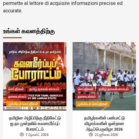
permette al lettore di acquisire informazioni precise ed
accurate.
உங்கள் கவனத்திற்கு
செய்திகள்
தமிழ் தகவல் மையம்
செய்திகள்
தமிழ் தகவல் மையம்
தலையங்கம்
தலையங்கம்
முக்கியச் செய்திகள்
முக்கியச் செய்திகள்
தமிழின அழிப்பிற்கு நீதிகேட்டு
தமிழர்களின் பண்பாட்டு
ஐ.நா முன்றலில் கவனயீர்ப்புப்
விழாக்களின் ஒன்றான
போராட்டம்
ஆடிப்பெருவிழா 2026
7 ஆகஸ்ட் 2026
21 ஜூலை 2026