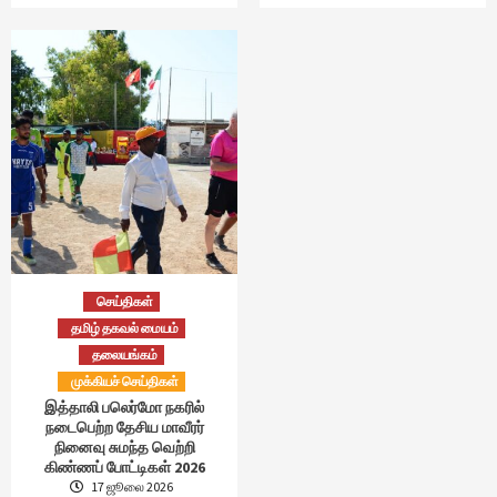
செய்திகள்
தமிழ் தகவல் மையம்
தலையங்கம்
முக்கியச் செய்திகள்
இத்தாலி பலெர்மோ நகரில்
நடைபெற்ற தேசிய மாவீரர்
நினைவு சுமந்த வெற்றி
கிண்ணப் போட்டிகள் 2026
17 ஜூலை 2026