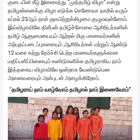
குடையின் கீழ் இணைத்து “முத்தமிழ் விழா” என்று
தமிழன்னைக்கு விழா எடுக்க செனோவா நகரில் வரும்
ஏப்ரல் 23ஆம் நாள் ஞாயிற்றுக்கிழமை குழுமவுள்ளோம்.
இவ்விழாவிலே திலீபன் தமிழ்ச்சோலை ஆசிரியர்களின்
தமிழ் ஆளுமையையும் ஆற்றல் மிகு மாணவர்களின்
அற்புதப்படைப்புகளையும் ,ஆசிரியர்கள் மற்றும் ஆண்டு
12 வரை கற்று தேர்ச்சி பெற்ற மாணவர்களுக்கான
மதிப்பளிப்பினையும் கண்டுகளிக்க தமிழராகிய நாம்
இத்தகைய விழாவிலே ஒன்றாக வேண்டுமென
அனைவரையும் அன்புடன் அழைக்கிறோம்.
“
தமிழராய் நாம் வாழ்வோம் தமிழால் நாம் இணைவோம்”