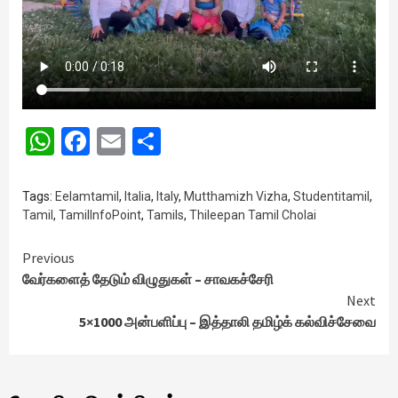
WhatsApp
Facebook
Email
Share
Tags:
Eelamtamil
,
Italia
,
Italy
,
Mutthamizh Vizha
,
Studentitamil
,
Tamil
,
TamilInfoPoint
,
Tamils
,
Thileepan Tamil Cholai
Continue
Previous
வேர்களைத் தேடும் விழுதுகள் – சாவகச்சேரி
Reading
Next
5×1000 அன்பளிப்பு – இத்தாலி தமிழ்க் கல்விச்சேவை