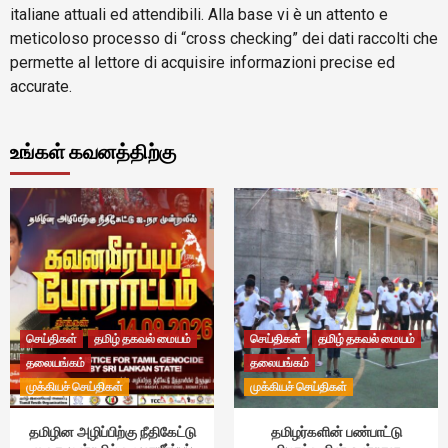
italiane attuali ed attendibili. Alla base vi è un attento e
meticoloso processo di “cross checking” dei dati raccolti che
permette al lettore di acquisire informazioni precise ed
accurate.
உங்கள் கவனத்திற்கு
செய்திகள்
தமிழ் தகவல் மையம்
செய்திகள்
தமிழ் தகவல் மையம்
தலையங்கம்
தலையங்கம்
முக்கியச் செய்திகள்
முக்கியச் செய்திகள்
தமிழின அழிப்பிற்கு நீதிகேட்டு
தமிழர்களின் பண்பாட்டு