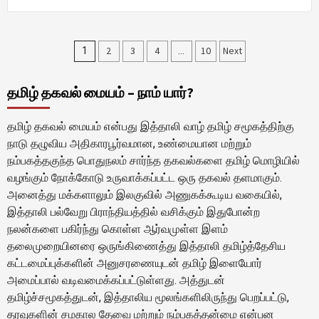
Posts
2
3
4
10
Next
1
…
pagination
தமிழ் தகவல் மையம் – நாம் யார்?
தமிழ் தகவல் மையம் என்பது இத்தாலி வாழ் தமிழ் சமூகத்திற்கு
நாடு தழுவிய அதிகாரபூர்வமான, உண்மையான மற்றும்
நம்பகத்தகுந்த பொதுநலம் சார்ந்த தகவல்களை தமிழ் மொழியில்
வழங்கும் நோக்கோடு உருவாக்கப்பட்ட ஒரு தகவல் தளமாகும்.
அனைத்து மக்களாலும் இலகுவில் அணுகக்கூடிய வகையில்,
இத்தாலி பல்வேறு பிராந்தியத்தில் வசிக்கும் இதுபோன்ற
நலன்களை பகிர்ந்து கொள்ள ஆர்வமுள்ள இளம்
தலைமுறையினரை ஒருங்கிணைத்து இத்தாலி தமிழ்த்தேசிய
கட்டமைப்புக்களின் அனுசரணையுடன் தமிழ் இளையோர்
அமைப்பால் வடிவமைக்கப்பட்டுள்ளது. அத்துடன்
தமிழ்ச்சமூகத்துடன், இத்தாலிய மூலங்களிலிருந்து பெறப்பட்டு,
தரவுகளின் சமகால தேவை மற்றும் நம்பகத்தன்மை என்பன