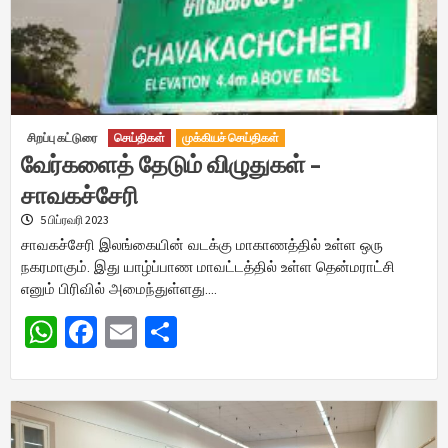
சிறப்பு கட்டுரை
செய்திகள்
முக்கியச் செய்திகள்
வேர்களைத் தேடும் விழுதுகள் –
சாவகச்சேரி
5 பிப்ரவரி 2023
சாவகச்சேரி இலங்கையின் வடக்கு மாகாணத்தில் உள்ள ஒரு
நகரமாகும். இது யாழ்ப்பாண மாவட்டத்தில் உள்ள தென்மராட்சி
எனும் பிரிவில் அமைந்துள்ளது….
WhatsApp
Facebook
Email
Share