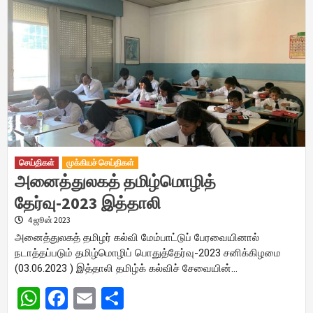
செய்திகள்
முக்கியச் செய்திகள்
அனைத்துலகத் தமிழ்மொழித்
தேர்வு-2023 இத்தாலி
4 ஜூன் 2023
அனைத்துலகத் தமிழர் கல்வி மேம்பாட்டுப் பேரவையினால்
நடாத்தப்படும் தமிழ்மொழிப் பொதுத்தேர்வு-2023 சனிக்கிழமை
(03.06.2023 ) இத்தாலி தமிழ்க் கல்விச் சேவையின்…
WhatsApp
Facebook
Email
Share