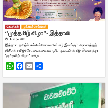
செய்திகள்
முக்கியச் செய்திகள்
“முத்தமிழ் விழா”- இத்தாலி
17 ஏப்ரல் 2023
இத்தாலி தமிழ்க் கல்விச்சேவையின் கீழ் இயங்கும் அனைத்துத்
திலீபன் தமிழ்ச்சோலைகளையும் ஒரே குடையின் கீழ் இணைத்து
“முத்தமிழ் விழா” என்று…
WhatsApp
Facebook
Email
Share