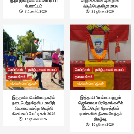
ஐ.நா முன்றலில் கவனயீர்ப்புப்
விழாக்களின் ஒன்றான
போராட்டம்
ஆடிப்பெருவிழா 2026
7 ஆகஸ்ட் 2026
21 ஜூலை 2026
செய்திகள்
தமிழ் தகவல் மையம்
செய்திகள்
தமிழ் தகவல் மையம்
தலையங்கம்
தலையங்கம்
முக்கியச் செய்திகள்
முக்கியச் செய்திகள்
இத்தாலி பலெர்மோ நகரில்
இத்தாலி பியல்லா மற்றும்
நடைபெற்ற தேசிய மாவீரர்
ஜெனோவா பிரதேசங்களில்
நினைவு சுமந்த வெற்றி
இடம்பெற்ற தேசத்தின்
கிண்ணப் போட்டிகள் 2026
புயல்களின் நினைவேந்தல்
நிகழ்வு.
17 ஜூலை 2026
10 ஜூலை 2026