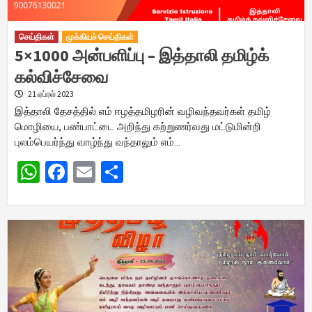
செய்திகள்
முக்கியச் செய்திகள்
5×1000 அன்பளிப்பு – இத்தாலி தமிழ்க்
கல்விச்சேவை
21 ஏப்ரல் 2023
இத்தாலி தேசத்தில் எம் ஈழத்தமிழரின் வழிவந்தவர்கள் தமிழ்
மொழியை, பண்பாட்டை அறிந்து கற்றுணர்வது மட்டுமின்றி
புலம்பெயர்ந்து வாழ்ந்து வந்தாலும் எம்…
WhatsApp
Facebook
Email
Share