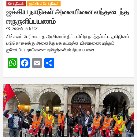
செய்திகள்
முக்கியச் செய்திகள்
ஐக்கிய நாடுகள் அவையினை வந்தடைந்த
ஈருருளிப்பயணம்
20 செப்டம்பர் 2021
சிங்களப் பேரினவாத அரசினால் திட்டமிட்டு நடத்தப்பட்ட தமிழினப்
படுகொலைக்கு அனைத்துலக சுயாதீன விசாரணை மற்றும்
ஐரோப்பிய நாடுகளை தமிழர்களின் நியாயமான…
WhatsApp
Facebook
Email
Share