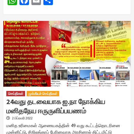
WhatsApp
Facebook
Email
Share
செய்திகள்
முக்கியச் செய்திகள்
24வது தடவையாக ஐ.நா நோக்கிய
மனிதநேய ஈருருளிப்பயணம்
2 பிப்ரவரி 2022
மனித உரிமைகள் ஆணையகத்தின் 49 வது கூட்டத்தொடரினை
முன்னிட்டு, சிறிலங்காப் பேரினவாத அரசினால் திட்டமிட்டு