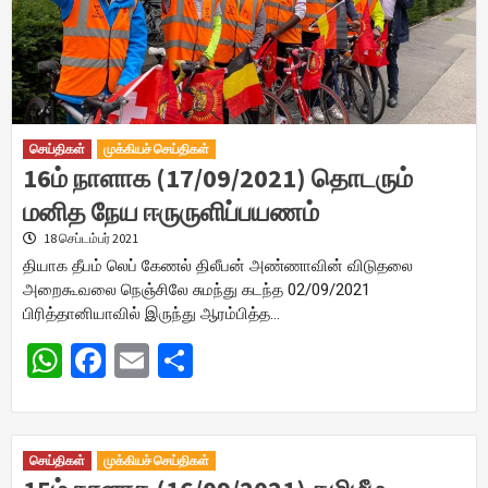
செய்திகள்
முக்கியச் செய்திகள்
16ம் நாளாக (17/09/2021) தொடரும்
மனித நேய ஈருருளிப்பயணம்
18 செப்டம்பர் 2021
தியாக தீபம் லெப் கேணல் திலீபன் அண்ணாவின் விடுதலை
அறைகூவலை நெஞ்சிலே சுமந்து கடந்த 02/09/2021
பிரித்தானியாவில் இருந்து ஆரம்பித்த…
WhatsApp
Facebook
Email
Share
செய்திகள்
முக்கியச் செய்திகள்