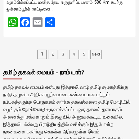
ஆரம்பிக்கப்பட்ட மனித நேய ஈருருளிப்பயணம் 580 Km கடந்து
லுக்சாம்பூர்க் நாட்டினை…
WhatsApp
Facebook
Email
Share
Posts
2
3
4
5
Next
1
pagination
தமிழ் தகவல் மையம் – நாம் யார்?
தமிழ் தகவல் மையம் என்பது இத்தாலி வாழ் தமிழ் சமூகத்திற்கு
நாடு தழுவிய அதிகாரபூர்வமான, உண்மையான மற்றும்
நம்பகத்தகுந்த பொதுநலம் சார்ந்த தகவல்களை தமிழ் மொழியில்
வழங்கும் நோக்கோடு உருவாக்கப்பட்ட ஒரு தகவல் தளமாகும்.
அனைத்து மக்களாலும் இலகுவில் அணுகக்கூடிய வகையில்,
இத்தாலி பல்வேறு பிராந்தியத்தில் வசிக்கும் இதுபோன்ற
நலன்களை பகிர்ந்து கொள்ள ஆர்வமுள்ள இளம்