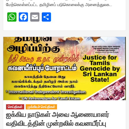
மேற்கொள்ளப்பட்ட தமிழினப் படுகொலைக்கு அனைத்துலக…
WhatsApp
Facebook
Email
Share
செய்திகள்
முக்கியச் செய்திகள்
ஐக்கிய நாடுகள் அவை ஆணையாளர்
வதிவிடத்தின் முன்றலில் கவனயீர்ப்பு