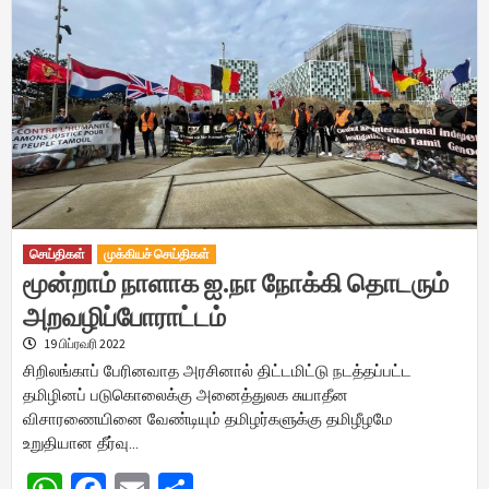
செய்திகள்
முக்கியச் செய்திகள்
மூன்றாம் நாளாக ஐ.நா நோக்கி தொடரும்
அறவழிப்போராட்டம்
19 பிப்ரவரி 2022
சிறிலங்காப் பேரினவாத அரசினால் திட்டமிட்டு நடத்தப்பட்ட
தமிழினப் படுகொலைக்கு அனைத்துலக சுயாதீன
விசாரணையினை வேண்டியும் தமிழர்களுக்கு தமிழீழமே
உறுதியான தீர்வு…