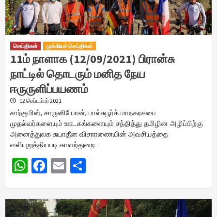
செய்திகள்
முக்கியச் செய்திகள்
11ம் நாளாக (12/09/2021) பிரான்சு
நாட்டில் தொடரும் மனித நேய
ஈருருளிப்பயணம்
12 செப்டம்பர் 2021
சார்குமின், சாருனியோன், பால்சுபூர்க் மாநகரசபை
முதல்வர்களையும் ஊடகங்களையும் சந்தித்து தமிழின அழிப்பிற்கு
அனைத்துலக சுயாதீன விசாரணையின் அவசியத்தை
வலியுறுத்தியபடி காவற்துறை…
WhatsApp
Facebook
Email
Share