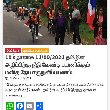
செய்திகள்
முக்கியச் செய்திகள்
10ம் நாளாக 11/09/2021 தமிழின
அழிப்பிற்கு நீதி வேண்டி பயணிக்கும்
மனித நேய ஈருறுளிப்பயணம்
11 செப்டம்பர் 2021
12 வருட காலமாக சர்வதேசத்தின் மட்டத்தில் சிங்களப் பேரினவாத
அரசு தான் மேற்கொண்ட தமிழின அழிப்பில் இருந்து தன்னை
பாதுகாத்து…
WhatsApp
Facebook
Email
Share