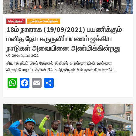
செய்திகள்
முக்கியச் செய்திகள்
18ம் நாளாக (19/09/2021) பயணிக்கும்
மனித நேய ஈருருளிப்பயணம் ஐக்கிய
நாடுகள் அவையினை அண்மிக்கின்றது
20 செப்டம்பர் 2021
தியாக தீபம் லெப் கேணல் திலீபன் அண்ணாவின் உண்ணா
விரதப்போராட்டத்தின் 34 ம் ஆண்டின் 5 ம் நாள் நினைவில்…
WhatsApp
Facebook
Email
Share