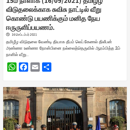
15ம் நாளாக (16/09/2021) தமிழீழ
விடுதலைக்காக சுவிசு நாட்டில் வீறு
கொண்டு பயணிக்கும் மனித நேய
ஈருருளிப்பயணம்.
16 செப்டம்பர் 2021
தமிழீழ விடுதலை வேண்டி தியாக தீபம் லெப்.கேணல் திலீபன்
அண்ணா உண்ணா நோன்பினை நல்லைத்தெருவில் ஆரம்பித்த 2ம்
நாளில் வீறு…
WhatsApp
Facebook
Email
Share