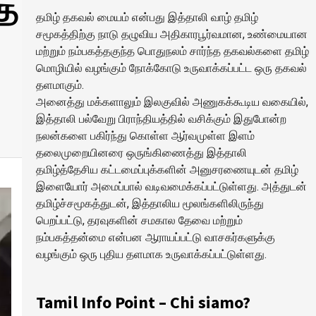
ித
தமிழ் தகவல் மையம் என்பது இத்தாலி வாழ் தமிழ்
சமூகத்திற்கு நாடு தழுவிய அதிகாரபூர்வமான, உண்மையான
மற்றும் நம்பகத்தகுந்த பொதுநலம் சார்ந்த தகவல்களை தமிழ்
மொழியில் வழங்கும் நோக்கோடு உருவாக்கப்பட்ட ஒரு தகவல்
தளமாகும்.
அனைத்து மக்களாலும் இலகுவில் அணுகக்கூடிய வகையில்,
இத்தாலி பல்வேறு பிராந்தியத்தில் வசிக்கும் இதுபோன்ற
நலன்களை பகிர்ந்து கொள்ள ஆர்வமுள்ள இளம்
தலைமுறையினரை ஒருங்கிணைத்து இத்தாலி
தமிழ்த்தேசிய கட்டமைப்புக்களின் அனுசரணையுடன் தமிழ்
இளையோர் அமைப்பால் வடிவமைக்கப்பட்டுள்ளது. அத்துடன்
தமிழ்ச்சமூகத்துடன், இத்தாலிய மூலங்களிலிருந்து
பெறப்பட்டு, தரவுகளின் சமகால தேவை மற்றும்
நம்பகத்தன்மை என்பன ஆராயப்பட்டு வாசகர்களுக்கு
வழங்கும் ஒரு புதிய தளமாக உருவாக்கப்பட்டுள்ளது.
Tamil Info Point – Chi siamo?