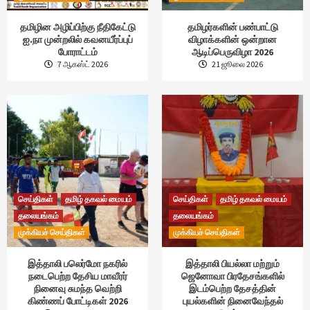
தமிழின அழிப்பிற்கு நீதிகேட்டு
தமிழர்களின் பண்பாட்டு
ஐ.நா முன்றலில் கவனயீர்ப்புப்
விழாக்களின் ஒன்றான
போராட்டம்
ஆடிப்பெருவிழா 2026
7 ஆகஸ்ட் 2026
21 ஜூலை 2026
செய்திகள்
தமிழ் தகவல் மையம்
செய்திகள்
தமிழ் தகவல் மையம்
தலையங்கம்
தலையங்கம்
முக்கியச் செய்திகள்
முக்கியச் செய்திகள்
இத்தாலி பலெர்மோ நகரில்
இத்தாலி பியல்லா மற்றும்
நடைபெற்ற தேசிய மாவீரர்
ஜெனோவா பிரதேசங்களில்
நினைவு சுமந்த வெற்றி
இடம்பெற்ற தேசத்தின்
கிண்ணப் போட்டிகள் 2026
புயல்களின் நினைவேந்தல்