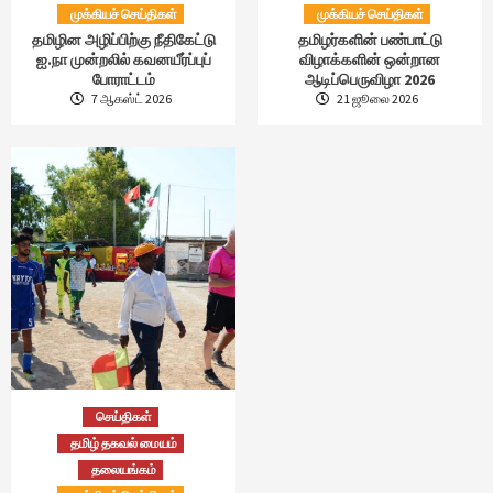
முக்கியச் செய்திகள்
முக்கியச் செய்திகள்
தமிழின அழிப்பிற்கு நீதிகேட்டு
தமிழர்களின் பண்பாட்டு
ஐ.நா முன்றலில் கவனயீர்ப்புப்
விழாக்களின் ஒன்றான
போராட்டம்
ஆடிப்பெருவிழா 2026
7 ஆகஸ்ட் 2026
21 ஜூலை 2026
செய்திகள்
தமிழ் தகவல் மையம்
தலையங்கம்