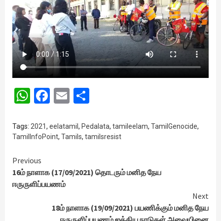
WhatsApp
Facebook
Email
Share
Tags:
2021
,
eelatamil
,
Pedalata
,
tamileelam
,
TamilGenocide
,
TamilInfoPoint
,
Tamils
,
tamilsresist
Continue
Previous
16ம் நாளாக (17/09/2021) தொடரும் மனித நேய
Reading
ஈருருளிப்பயணம்
Next
18ம் நாளாக (19/09/2021) பயணிக்கும் மனித நேய
ஈருருளிப்பயணம் ஐக்கிய நாடுகள் அவையினை