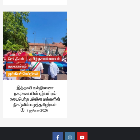
செய்திகள்
தமிழ் தகவல் மையம்
தலையங்கம்
முக்கியச் செய்திகள்
இத்தாலி வல்திலானா
நகரசபையின் ஏற்பாட்டில்
நடைபெற்ற பல்லின மக்களின்
நிகழ்வில் ஈழத்தமிழர்கள்
7 ஜூலை 2026
Facebook
Instagram
Youtube