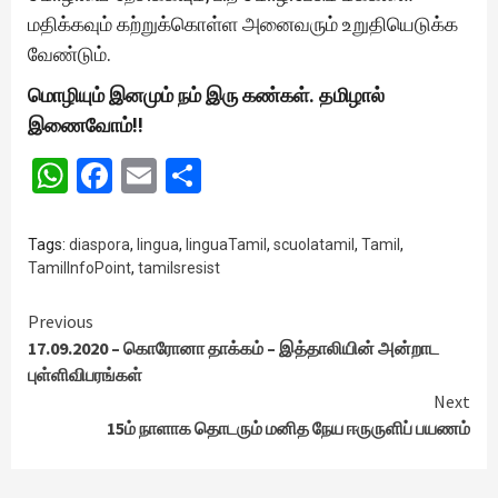
மதிக்கவும் கற்றுக்கொள்ள அனைவரும் உறுதியெடுக்க
வேண்டும்.
மொழியும் இனமும் நம் இரு கண்கள். தமிழால்
இணைவோம்!!
WhatsApp
Facebook
Email
Share
Tags:
diaspora
,
lingua
,
linguaTamil
,
scuolatamil
,
Tamil
,
TamilInfoPoint
,
tamilsresist
Continue
Previous
17.09.2020 – கொரோனா தாக்கம் – இத்தாலியின் அன்றாட
Reading
புள்ளிவிபரங்கள்
Next
15ம் நாளாக தொடரும் மனித நேய ஈருருளிப் பயணம்