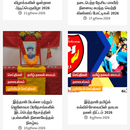
விழாக்களின் ஒன்றான
நடைபெற்ற தேசிய மாவீரர்
ஆடிப்பெருவிழா 2026
நினைவு சுமந்த வெற்றி
கிண்ணப் போட்டிகள் 2026
21 ஜூலை 2026
17 ஜூலை 2026
செய்திகள்
தமிழ் தகவல் மையம்
செய்திகள்
தமிழ் தகவல் மையம்
தலையங்கம்
தலையங்கம்
முக்கியச் செய்திகள்
முக்கியச் செய்திகள்
இத்தாலி பியல்லா மற்றும்
இத்தாலி தமிழ்க்
ஜெனோவா பிரதேசங்களில்
கல்விச்சேவையின் தாயக
இடம்பெற்ற தேசத்தின்
நலன் திட்டம் 2026
புயல்களின் நினைவேந்தல்
8 ஜூலை 2026
நிகழ்வு.
10 ஜூலை 2026