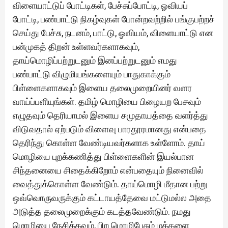
விளையாட்டுப் போட்டிகள், பேச்சுப்போட்டி, ஓவியப்
போட்டி, பண்பாட்டு நிகழ்வுகள் போன்றவற்றில் பங்குபற்றச்
செய்து பேச்சு, நடனம், பாட்டு, ஓவியம், விளையாட்டு என
பன்முகத் திறன் உள்ளவர்களாகவும்,
தாய்மொழிப்பற்றுடனும் இனப்பற்றுடனும் எமது
பண்பாட்டு விழுமியங்களையும் பாதுகாக்கும்
பிள்ளைகளாகவும் இளைய தலைமுறையினர் வளர
வாய்ப்பளியுங்கள். தமிழ் மொழியை பிழையற பேசவும்
எழுதவும் தெரியாமல் இளைய சமுதாயத்தை வளர்த்து
விடுவதால் ஏற்படும் விளைவு பாரதூரமானது என்பதை
தெரிந்து கொள்ள வேண்டியவர்களாக உள்ளோம். தாய்
மொழியை புறக்கணித்து பிள்ளைகளின் இயல்பான
சிந்தனையை சிதைக்கிறோம் என்பதையும் நினைவில்
வைத்துக்கொள்ள வேண்டும். தாய்மொழி மீதான பற்று
ஒவ்வொருவருக்கும் கட்டாயத்தேவை மட்டுமல்ல அதை
அடுத்த தலைமுறைக்கும் கடத்தவேண்டும். நமது
மொழியை நேசிக்கவும், பிற மொழிபேசும் மக்களை