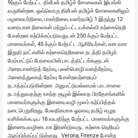
9ற்கும் மேற்பட்ட திலீபன் தமிழ்ச் சோலைகள் இயங்கி
வருகின்றன. ஒவ்வொரு திலீபன் தமிழ்ச் சோலைகளிலும்
மழலையர்நிலை, பாலர்நிலை, வளர்தமிழ் 1 இருந்து 12
வரையான நிலைகள் மற்றும் பட்டயக்கல்வி கற்கைநெறி
போன்றன கற்பிக்கப்படுவதுடன் 250 க்கும் மேற்பட்ட
மாணவர்கள், 45 க்கும் மேற்பட்ட ஆசிரியர்கள், என வார
இறுதி நாட்களில் கற்கைநெறிகளை நடத்தி தமிழர்
மேம்பாட்டுப் பேரவையின் பாடத்திட்டங்களுடன்
அரையாண்டுத் தேர்வு, புலன்மொழி வளத்தேர்வு,
அனைத்துலகத் தேர்வு போன்றவற்றையும்
நடாத்தப்படுகின்றன. அதுமட்டுமல்லாமல் பாடசாலை
நடாத்துவதற்கு உகந்த சூழல் இல்லாத பிரதேசங்களில்
மாணவர்களுக்கு இணையவழி மூலம் கற்ப்பித்தல்
நடைபெறுகிறது. மேலதிகமாக ஓரளவு தமிழ் எழுத
வசிக்கக்கூடிய 16 வயதிற்கு மேற்பட்ட மாணவர்களுக்கு
இணையவழிஊடாக இரண்டுவருட கற்கை நெறியும்
ஆரம்பிக்கப்பட்டுள்ளது . Verona, Firenze போன்ற