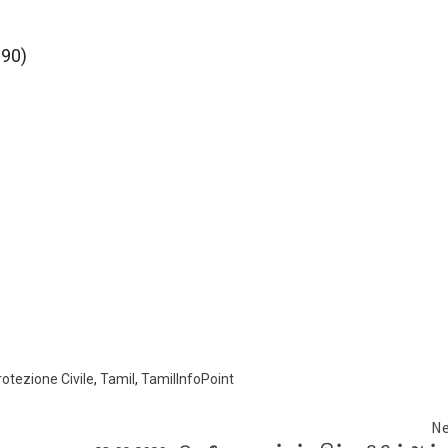
390)
rotezione Civile
,
Tamil
,
TamilInfoPoint
Ne