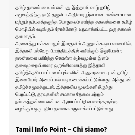
தமிழ் தகவல் மையம் என்பது இத்தாலி வாழ் தமிழ்
சமூகத்திற்கு நாடு தழுவிய அதிகாரபூர்வமான, உண்மையான
மற்றும் நம்பகத்தகுந்த பொதுநலம் சார்ந்த தகவல்களை தமிழ்
மொழியில் வழங்கும் நோக்கோடு உருவாக்கப்பட்ட ஒரு தகவல்
தளமாகும்.
அனைத்து மக்களாலும் இலகுவில் அணுகக்கூடிய வகையில்,
இத்தாலி பல்வேறு பிராந்தியத்தில் வசிக்கும் இதுபோன்ற
நலன்களை பகிர்ந்து கொள்ள ஆர்வமுள்ள இளம்
தலைமுறையினரை ஒருங்கிணைத்து இத்தாலி
தமிழ்த்தேசிய கட்டமைப்புக்களின் அனுசரணையுடன் தமிழ்
இளையோர் அமைப்பால் வடிவமைக்கப்பட்டுள்ளது. அத்துடன்
தமிழ்ச்சமூகத்துடன், இத்தாலிய மூலங்களிலிருந்து
பெறப்பட்டு, தரவுகளின் சமகால தேவை மற்றும்
நம்பகத்தன்மை என்பன ஆராயப்பட்டு வாசகர்களுக்கு
வழங்கும் ஒரு புதிய தளமாக உருவாக்கப்பட்டுள்ளது.
Tamil Info Point – Chi siamo?