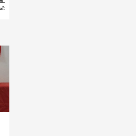
றாட
கள்