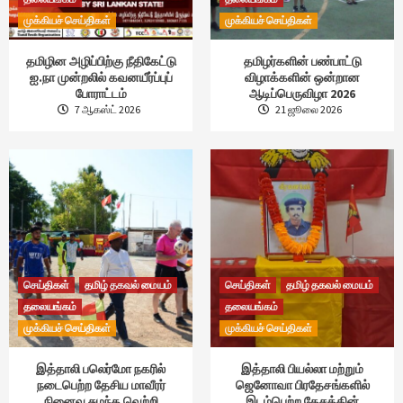
முக்கியச் செய்திகள்
முக்கியச் செய்திகள்
தமிழின அழிப்பிற்கு நீதிகேட்டு
தமிழர்களின் பண்பாட்டு
ஐ.நா முன்றலில் கவனயீர்ப்புப்
விழாக்களின் ஒன்றான
போராட்டம்
ஆடிப்பெருவிழா 2026
7 ஆகஸ்ட் 2026
21 ஜூலை 2026
செய்திகள்
தமிழ் தகவல் மையம்
செய்திகள்
தமிழ் தகவல் மையம்
தலையங்கம்
தலையங்கம்
முக்கியச் செய்திகள்
முக்கியச் செய்திகள்
இத்தாலி பலெர்மோ நகரில்
இத்தாலி பியல்லா மற்றும்
நடைபெற்ற தேசிய மாவீரர்
ஜெனோவா பிரதேசங்களில்
நினைவு சுமந்த வெற்றி
இடம்பெற்ற தேசத்தின்