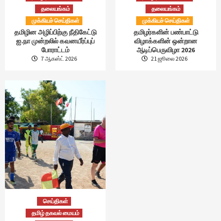
தலையங்கம்
தலையங்கம்
முக்கியச் செய்திகள்
முக்கியச் செய்திகள்
தமிழின அழிப்பிற்கு நீதிகேட்டு
தமிழர்களின் பண்பாட்டு
ஐ.நா முன்றலில் கவனயீர்ப்புப்
விழாக்களின் ஒன்றான
போராட்டம்
ஆடிப்பெருவிழா 2026
7 ஆகஸ்ட் 2026
21 ஜூலை 2026
செய்திகள்
தமிழ் தகவல் மையம்