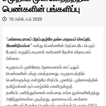
பெண்களின் பங்களிப்பு
10 அக்டோபர் 2020
“
மங்கையராகப் பிறப்பதற்கே நல்ல மாதவம் செய்திட
வேண்டு
ம
ம்மா
” என்று பெண்ணின் பிறப்பையே பெரும்
பேறாய் கருதிப்பாடினார் கவிமணி தேசிக விநாயகம்
பிள்ளை.
சமுதாயம் முன்னேற ஆணவரைக் காட்டிலும்
பெண்களின் பங்கு மகத்தானது. சமுதாயத்தில்
பெண்களுக்கு என்றுமே சிறப்பிடமுண்டு. முற்காலத்தில்
தமிழ்மக்கள் தம் வாழ்வில் மகளிருக்குத்
தனியிடமளித்துள்ளனர் என்பதை சங்க நூல்களிலிருந்து
அறிந்துகொள்ள முடிந்தது. ஒளவையார், காக்கை
பாடினியார் போன்ற பெண்பாற் புலவர்கள் பெருமை (பீடு)