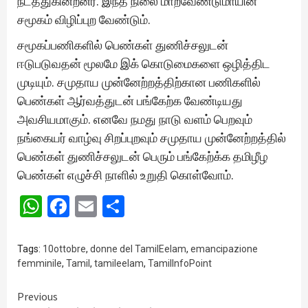
நடத்துகின்றனர். இந்த நிலை மாறவேண்டுமாயின்
சமூகம் விழிப்புற வேண்டும்.
சமூகப்பணிகளில் பெண்கள் துணிச்சலுடன்
ஈடுபடுவதன் மூலமே இக் கொடுமைகளை ஒழித்திட
முடியும். சமுதாய முன்னேற்றத்திற்கான பணிகளில்
பெண்கள் ஆர்வத்துடன் பங்கேற்க வேண்டியது
அவசியமாகும். எனவே நமது நாடு வளம் பெறவும்
நங்கையர் வாழ்வு சிறப்புறவும் சமுதாய முன்னேற்றத்தில்
பெண்கள் துணிச்சலுடன் பெரும் பங்கேற்க்க தமிழீழ
பெண்கள் எழுச்சி நாளில் உறுதி கொள்வோம்.
WhatsApp
Facebook
Email
Share
Tags:
10ottobre
,
donne del TamilEelam
,
emancipazione
femminile
,
Tamil
,
tamileelam
,
TamilInfoPoint
Continue
Previous