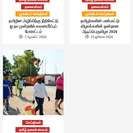
தலையங்கம்
தலையங்கம்
முக்கியச் செய்திகள்
முக்கியச் செய்திகள்
தமிழின அழிப்பிற்கு நீதிகேட்டு
தமிழர்களின் பண்பாட்டு
ஐ.நா முன்றலில் கவனயீர்ப்புப்
விழாக்களின் ஒன்றான
போராட்டம்
ஆடிப்பெருவிழா 2026
7 ஆகஸ்ட் 2026
21 ஜூலை 2026
செய்திகள்
தமிழ் தகவல் மையம்