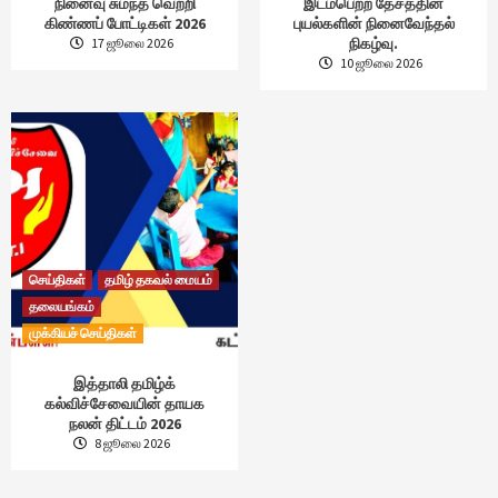
நினைவு சுமந்த வெற்றி
இடம்பெற்ற தேசத்தின்
கிண்ணப் போட்டிகள் 2026
புயல்களின் நினைவேந்தல்
நிகழ்வு.
17 ஜூலை 2026
10 ஜூலை 2026
செய்திகள்
தமிழ் தகவல் மையம்
தலையங்கம்
முக்கியச் செய்திகள்
இத்தாலி தமிழ்க்
கல்விச்சேவையின் தாயக
நலன் திட்டம் 2026
8 ஜூலை 2026