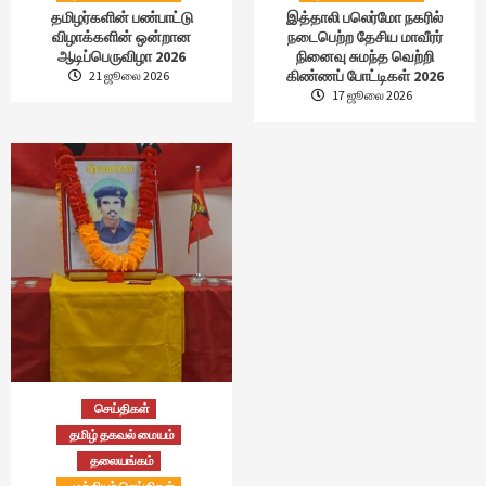
தமிழர்களின் பண்பாட்டு
இத்தாலி பலெர்மோ நகரில்
விழாக்களின் ஒன்றான
நடைபெற்ற தேசிய மாவீரர்
ஆடிப்பெருவிழா 2026
நினைவு சுமந்த வெற்றி
கிண்ணப் போட்டிகள் 2026
21 ஜூலை 2026
17 ஜூலை 2026
செய்திகள்
தமிழ் தகவல் மையம்
தலையங்கம்