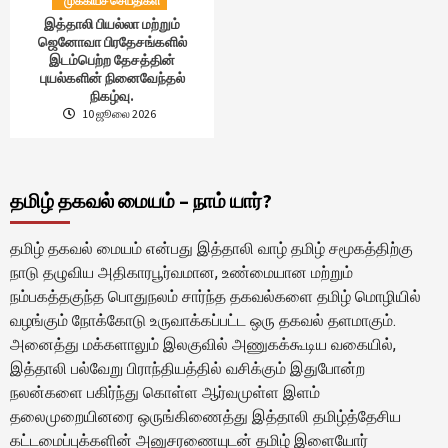
முக்கியச் செய்திகள்
இத்தாலி பியல்லா மற்றும்
ஜெனோவா பிரதேசங்களில்
இடம்பெற்ற தேசத்தின்
புயல்களின் நினைவேந்தல்
நிகழ்வு.
10 ஜூலை 2026
தமிழ் தகவல் மையம் – நாம் யார்?
தமிழ் தகவல் மையம் என்பது இத்தாலி வாழ் தமிழ் சமூகத்திற்கு
நாடு தழுவிய அதிகாரபூர்வமான, உண்மையான மற்றும்
நம்பகத்தகுந்த பொதுநலம் சார்ந்த தகவல்களை தமிழ் மொழியில்
வழங்கும் நோக்கோடு உருவாக்கப்பட்ட ஒரு தகவல் தளமாகும்.
அனைத்து மக்களாலும் இலகுவில் அணுகக்கூடிய வகையில்,
இத்தாலி பல்வேறு பிராந்தியத்தில் வசிக்கும் இதுபோன்ற
நலன்களை பகிர்ந்து கொள்ள ஆர்வமுள்ள இளம்
தலைமுறையினரை ஒருங்கிணைத்து இத்தாலி தமிழ்த்தேசிய
கட்டமைப்புக்களின் அனுசரணையுடன் தமிழ் இளையோர்