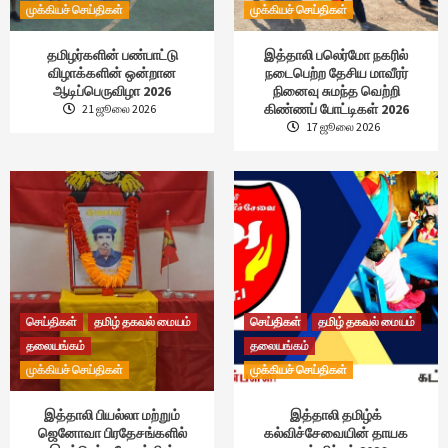
முக்கியச் செய்திகள்
முக்கியச் செய்திகள்
தமிழர்களின் பண்பாட்டு
இத்தாலி பலெர்மோ நகரில்
விழாக்களின் ஒன்றான
நடைபெற்ற தேசிய மாவீரர்
ஆடிப்பெருவிழா 2026
நினைவு சுமந்த வெற்றி
கிண்ணப் போட்டிகள் 2026
21 ஜூலை 2026
17 ஜூலை 2026
செய்திகள்
தமிழ் தகவல் மையம்
செய்திகள்
தமிழ் தகவல் மையம்
தலையங்கம்
தலையங்கம்
முக்கியச் செய்திகள்
முக்கியச் செய்திகள்
இத்தாலி பியல்லா மற்றும்
இத்தாலி தமிழ்க்
ஜெனோவா பிரதேசங்களில்
கல்விச்சேவையின் தாயக