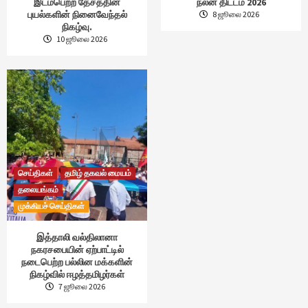
இடம்பெற்ற தேசத்தின்
நலன் திட்டம் 2026
புயல்களின் நினைவேந்தல்
8 ஜூலை 2026
நிகழ்வு.
10 ஜூலை 2026
செய்திகள்
தமிழ் தகவல் மையம்
தலையங்கம்
முக்கியச் செய்திகள்
இத்தாலி வல்திலானா
நகரசபையின் ஏற்பாட்டில்
நடைபெற்ற பல்லின மக்களின்
நிகழ்வில் ஈழத்தமிழர்கள்
7 ஜூலை 2026