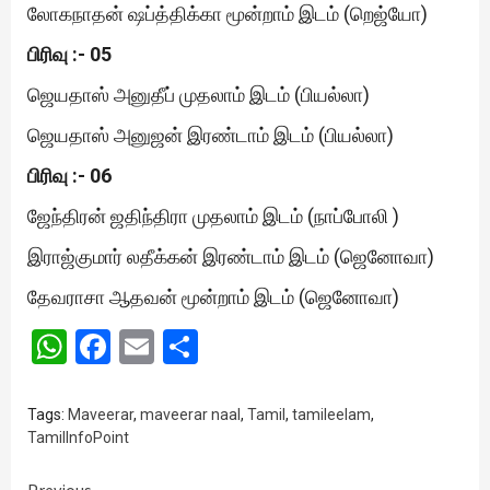
லோகநாதன் ஷப்த்திக்கா மூன்றாம் இடம் (றெஜ்யோ)
பிரிவு :- 05
ஜெயதாஸ் அனுதீப் முதலாம் இடம் (பியல்லா)
ஜெயதாஸ் அனுஜன் இரண்டாம் இடம் (பியல்லா)
பிரிவு :- 06
ஜேந்திரன் ஜதிந்திரா முதலாம் இடம் (நாப்போலி )
இராஜ்குமார் லதீக்கன் இரண்டாம் இடம் (ஜெனோவா)
தேவராசா ஆதவன் மூன்றாம் இடம் (ஜெனோவா)
WhatsApp
Facebook
Email
Share
Tags:
Maveerar
,
maveerar naal
,
Tamil
,
tamileelam
,
TamilInfoPoint
Previous