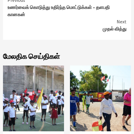
Continue
உணர்வைக் கொடுத்து உதிர்ந்த மொட்டுக்கள் – தளபதி
Reading
கானகன்
Next
முதல் வித்து
மேலதிக செய்திகள்