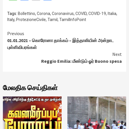
Tags:
Bollettino
,
Corona
,
Coronavirus
,
COVID
,
COVID-19
,
Italia
,
Italy
,
ProtezioneCivile
,
Tamil
,
TamilInfoPoint
Continue
Previous
01.01.2021 – கொரோனா தாக்கம் – இத்தாலியின் அன்றாட
Reading
புள்ளிவிபரங்கள்
Next
Reggio Emilia: மீண்டும் ஓர் Buono spesa
மேலதிக செய்திகள்