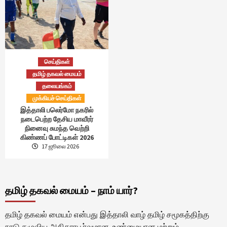
செய்திகள்
தமிழ் தகவல் மையம்
தலையங்கம்
முக்கியச் செய்திகள்
இத்தாலி பலெர்மோ நகரில்
நடைபெற்ற தேசிய மாவீரர்
நினைவு சுமந்த வெற்றி
கிண்ணப் போட்டிகள் 2026
17 ஜூலை 2026
தமிழ் தகவல் மையம் – நாம் யார்?
தமிழ் தகவல் மையம் என்பது இத்தாலி வாழ் தமிழ் சமூகத்திற்கு
நாடு தழுவிய அதிகாரபூர்வமான, உண்மையான மற்றும்