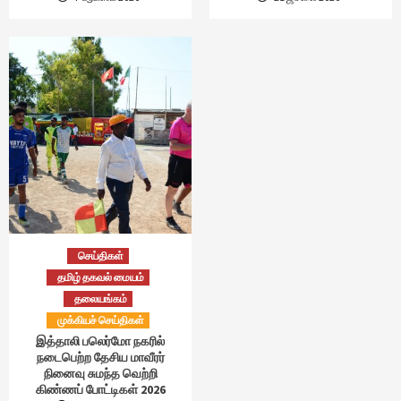
செய்திகள்
தமிழ் தகவல் மையம்
தலையங்கம்
முக்கியச் செய்திகள்
இத்தாலி பலெர்மோ நகரில்
நடைபெற்ற தேசிய மாவீரர்
நினைவு சுமந்த வெற்றி
கிண்ணப் போட்டிகள் 2026