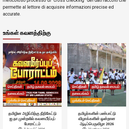
meticoloso processo di “cross checking” dei dati raccolti che
permette al lettore di acquisire informazioni precise ed
accurate.
உங்கள் கவனத்திற்கு
செய்திகள்
தமிழ் தகவல் மையம்
செய்திகள்
தமிழ் தகவல் மையம்
தலையங்கம்
தலையங்கம்
முக்கியச் செய்திகள்
முக்கியச் செய்திகள்
தமிழின அழிப்பிற்கு நீதிகேட்டு
தமிழர்களின் பண்பாட்டு
ஐ.நா முன்றலில் கவனயீர்ப்புப்
விழாக்களின் ஒன்றான
போராட்டம்
ஆடிப்பெருவிழா 2026
7 ஆகஸ்ட் 2026
21 ஜூலை 2026