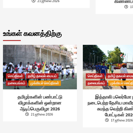
கிண்ணப் 
21 ஜூலை 2026
1
உங்கள் கவனத்திற்கு
செய்திகள்
தமிழ் தகவல் மையம்
செய்திகள்
தமிழ் தகவல் மை
தலையங்கம்
முக்கியச் செய்திகள்
தலையங்கம்
முக்கியச் செய்த
தமிழர்களின் பண்பாட்டு
இத்தாலி பலெர்மோ 
விழாக்களின் ஒன்றான
நடைபெற்ற தேசிய மாவீர
ஆடிப்பெருவிழா 2026
சுமந்த வெற்றி கி
போட்டிகள் 202
21 ஜூலை 2026
17 ஜூலை 2026