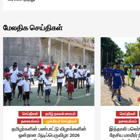
மேலதிக செய்திகள்
செய்திகள்
தமிழ் தகவல் மையம்
செய்திகள்
தலையங்கம்
முக்கியச் செய்திகள்
தலையங்கம்
தமிழர்களின் பண்பாட்டு விழாக்களின்
இத்தாலி பலெர
ஒன்றான ஆடிப்பெருவிழா 2026
தேசிய மாவீரர் 