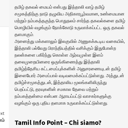
தமிழ் தகவல் மையம் என்பது இத்தாலி வாழ் தமிழ்
சமூகத்திற்கு நாடு தழுவிய அதிகாரபூர்வமான, உண்மையான
மற்றும் நம்பகத்தகுந்த பொதுநலம் சார்ந்த தகவல்களை தமிழ்
மொழியில் வழங்கும் நோக்கோடு உருவாக்கப்பட்ட ஒரு தகவல்
தளமாகும்.
அனைத்து மக்களாலும் இலகுவில் அணுகக்கூடிய வகையில்,
இத்தாலி பல்வேறு பிராந்தியத்தில் வசிக்கும் இதுபோன்ற
நலன்களை பகிர்ந்து கொள்ள ஆர்வமுள்ள இளம்
தலைமுறையினரை ஒருங்கிணைத்து இத்தாலி
தமிழ்த்தேசிய கட்டமைப்புக்களின் அனுசரணையுடன் தமிழ்
இளையோர் அமைப்பால் வடிவமைக்கப்பட்டுள்ளது. அத்துடன்
தமிழ்ச்சமூகத்துடன், இத்தாலிய மூலங்களிலிருந்து
பெறப்பட்டு, தரவுகளின் சமகால தேவை மற்றும்
நம்பகத்தன்மை என்பன ஆராயப்பட்டு வாசகர்களுக்கு
வழங்கும் ஒரு புதிய தளமாக உருவாக்கப்பட்டுள்ளது.
xt
ணம்
Tamil Info Point – Chi siamo?