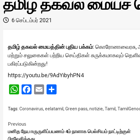
தமிழ் தகவல் மையச் 
6 செப்டம்பர் 2021
தமிழ் தகவல் மையத்தின் புதிய பக்கம்
: கொரோனாவைரசு, அரச
மற்றும் சலுகைகள் பற்றிய செய்திகள் சுருக்கமாகவும் தெ
பகிரப்படுகின்றது!
https://youtu.be/9AdYibyhPN4
WhatsApp
Facebook
Email
Share
Tags:
Coronavirus
,
eelatamil
,
Green pass
,
notizie
,
Tamil
,
TamilGeno
Continue
Previous
மனித நேய ஈருருளிப்பயணம் 4ம் நாளாக பெல்சியம் நாட்டிற்குள்
Reading
பிரவேசித்தது