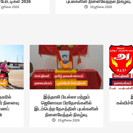
போட்டிகள் 2026
புயல்களின் நினைவேந்தல் நிகழ்வு.
7 ஜூலை 2026
10 ஜூலை 2026
யம்
செய்திகள்
தமிழ் தகவல் மையம்
செய்திகள்
ிகள்
தலையங்கம்
முக்கியச் செய்திகள்
தலையங்கம்
நகரில்
இத்தாலி பியல்லா மற்றும்
இ
ர் நினைவு
ஜெனோவா பிரதேசங்களில்
கல்விச
ண்ணப்
இடம்பெற்ற தேசத்தின் புயல்களின்
6
நினைவேந்தல் நிகழ்வு.
10 ஜூலை 2026