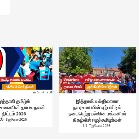
தமிழ் தகவல் மையம்
செய்திகள்
தமிழ் தகவல் மையம்
முக்கியச் செய்திகள்
தலையங்கம்
முக்கியச் செய்திகள்
த்தாலி தமிழ்க்
இத்தாலி வல்திலானா
்சேவையின் தாயக நலன்
நகரசபையின் ஏற்பாட்டில்
திட்டம் 2026
நடைபெற்ற பல்லின மக்களின்
நிகழ்வில் ஈழத்தமிழர்கள்
8 ஜூலை 2026
7 ஜூலை 2026