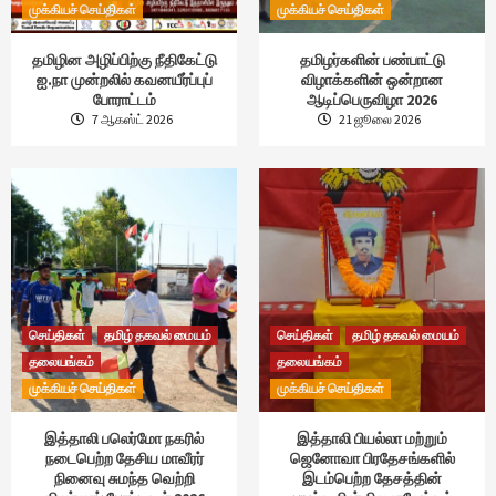
முக்கியச் செய்திகள்
முக்கியச் செய்திகள்
தமிழின அழிப்பிற்கு நீதிகேட்டு
தமிழர்களின் பண்பாட்டு
ஐ.நா முன்றலில் கவனயீர்ப்புப்
விழாக்களின் ஒன்றான
போராட்டம்
ஆடிப்பெருவிழா 2026
7 ஆகஸ்ட் 2026
21 ஜூலை 2026
செய்திகள்
தமிழ் தகவல் மையம்
செய்திகள்
தமிழ் தகவல் மையம்
தலையங்கம்
தலையங்கம்
முக்கியச் செய்திகள்
முக்கியச் செய்திகள்
இத்தாலி பலெர்மோ நகரில்
இத்தாலி பியல்லா மற்றும்
நடைபெற்ற தேசிய மாவீரர்
ஜெனோவா பிரதேசங்களில்
நினைவு சுமந்த வெற்றி
இடம்பெற்ற தேசத்தின்