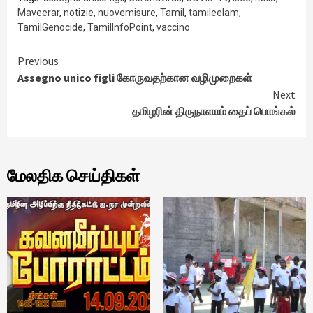
Maveerar
,
notizie
,
nuovemisure
,
Tamil
,
tamileelam
,
TamilGenocide
,
TamilInfoPoint
,
vaccino
Continue
Previous
Assegno unico figli கோருவதற்கான வழிமுறைகள்
Reading
Next
தமிழரின் திருநாளாம் தைப் பொங்கல்
மேலதிக செய்திகள்