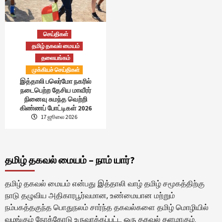
செய்திகள்
தமிழ் தகவல் மையம்
தலையங்கம்
முக்கியச் செய்திகள்
இத்தாலி பலெர்மோ நகரில்
நடைபெற்ற தேசிய மாவீரர்
நினைவு சுமந்த வெற்றி
கிண்ணப் போட்டிகள் 2026
17 ஜூலை 2026
தமிழ் தகவல் மையம் – நாம் யார்?
தமிழ் தகவல் மையம் என்பது இத்தாலி வாழ் தமிழ் சமூகத்திற்கு
நாடு தழுவிய அதிகாரபூர்வமான, உண்மையான மற்றும்
நம்பகத்தகுந்த பொதுநலம் சார்ந்த தகவல்களை தமிழ் மொழியில்
வழங்கும் நோக்கோடு உருவாக்கப்பட்ட ஒரு தகவல் தளமாகும்.