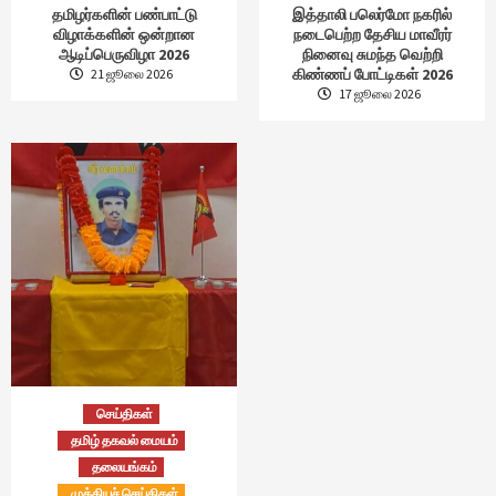
தமிழர்களின் பண்பாட்டு
இத்தாலி பலெர்மோ நகரில்
விழாக்களின் ஒன்றான
நடைபெற்ற தேசிய மாவீரர்
ஆடிப்பெருவிழா 2026
நினைவு சுமந்த வெற்றி
கிண்ணப் போட்டிகள் 2026
21 ஜூலை 2026
17 ஜூலை 2026
செய்திகள்
தமிழ் தகவல் மையம்
தலையங்கம்
முக்கியச் செய்திகள்