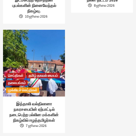
புயல்களின் நினைவேந்தல்
8 ஜூலை 2026
நிகழ்வு.
10 ஜூலை 2026
செய்திகள்
தமிழ் தகவல் மையம்
தலையங்கம்
முக்கியச் செய்திகள்
இத்தாலி வல்திலானா
நகரசபையின் ஏற்பாட்டில்
நடைபெற்ற பல்லின மக்களின்
நிகழ்வில் ஈழத்தமிழர்கள்
7 ஜூலை 2026