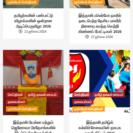
முக்கியச் செய்திகள்
முக்கியச் செய்திகள்
தமிழர்களின் பண்பாட்டு
இத்தாலி பலெர்மோ நகரில்
விழாக்களின் ஒன்றான
நடைபெற்ற தேசிய மாவீரர்
ஆடிப்பெருவிழா 2026
நினைவு சுமந்த வெற்றி
கிண்ணப் போட்டிகள் 2026
21 ஜூலை 2026
17 ஜூலை 2026
செய்திகள்
தமிழ் தகவல் மையம்
செய்திகள்
தமிழ் தகவல் மையம்
தலையங்கம்
தலையங்கம்
முக்கியச் செய்திகள்
முக்கியச் செய்திகள்
இத்தாலி பியல்லா மற்றும்
இத்தாலி தமிழ்க்
ஜெனோவா பிரதேசங்களில்
கல்விச்சேவையின் தாயக
இடம்பெற்ற தேசத்தின்
நலன் திட்டம் 2026