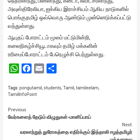
நெதர்லாந்து, பின்லாந்து, கனடா, சுவிட்சர்லாந்து,
அவுஸ்திரேலியா, ஐக்கிய இராச்சியம் ஆகிய நாடுகளில்
பொங்குதமிழ் ஒவ்வொரு ஆண்டும் முன்னெடுக்கப்பட்டு
வந்துள்ளது.
ஆயுதப் போராட்டம் மூலம் மட்டுமின்றி,
கலைநிகழ்ச்சியூடாகவும் தமிழ் மக்களின்
உரிமைப்போராட்டம் பேரெழுச்சி பெற்றுள்ளது.
WhatsApp
Facebook
Email
Share
Tags:
pongutamil
,
students
,
Tamil
,
tamileelam
,
TamilInfoPoint
Continue
Previous
வேர்களைத் தேடும் விழுதுகள்-மானிப்பாய்
Reading
Next
வரலாற்றுத் துரோகத்தை எதிர்க்கும் இத்தாலி ஈழத்தமிழர்
மக்களவை