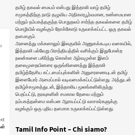
தமிழ் தகவல் மையம் என்பது இத்தாலி வாழ் தமிழ்
சமூகத்திற்கு நாடு தழுவிய அதிகாரபூர்வமான, உண்மையான
மற்றும் நம்பகத்தகுந்த பொதுநலம் சார்ந்த தகவல்களை தமிழ்
மொழியில் வழங்கும் நோக்கோடு உருவாக்கப்பட்ட ஒரு தகவல்
தளமாகும்.
அனைத்து மக்களாலும் இலகுவில் அணுகக்கூடிய வகையில்,
ய
இத்தாலி பல்வேறு பிராந்தியத்தில் வசிக்கும் இதுபோன்ற
நலன்களை பகிர்ந்து கொள்ள ஆர்வமுள்ள இளம்
தலைமுறையினரை ஒருங்கிணைத்து இத்தாலி
தமிழ்த்தேசிய கட்டமைப்புக்களின் அனுசரணையுடன் தமிழ்
இளையோர் அமைப்பால் வடிவமைக்கப்பட்டுள்ளது. அத்துடன்
தமிழ்ச்சமூகத்துடன், இத்தாலிய மூலங்களிலிருந்து
பெறப்பட்டு, தரவுகளின் சமகால தேவை மற்றும்
நம்பகத்தன்மை என்பன ஆராயப்பட்டு வாசகர்களுக்கு
வழங்கும் ஒரு புதிய தளமாக உருவாக்கப்பட்டுள்ளது.
xt
கள்
Tamil Info Point – Chi siamo?