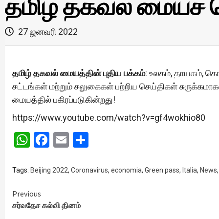
தமிழ் தகவல் மையச் 
27 ஜனவரி 2022
தமிழ் தகவல் மையத்தின் புதிய பக்கம்
: உலகம், தாயகம், க
சட்டங்கள் மற்றும் சலுகைகள் பற்றிய செய்திகள் சுருக்கம
மையத்தில் பகிரப்படுகின்றது!
https://www.youtube.com/watch?v=gf4wokhio80
WhatsApp
Facebook
Email
Share
Tags:
Beijing 2022
,
Coronavirus
,
economia
,
Green pass
,
Italia
,
News
Continue
Previous
சர்வதேச கல்வி தினம்
Reading