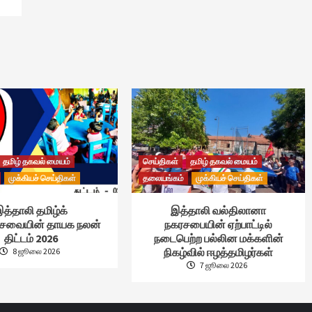
தமிழ் தகவல் மையம்
செய்திகள்
தமிழ் தகவல் மையம்
முக்கியச் செய்திகள்
தலையங்கம்
முக்கியச் செய்திகள்
த்தாலி தமிழ்க்
இத்தாலி வல்திலானா
்சேவையின் தாயக நலன்
நகரசபையின் ஏற்பாட்டில்
திட்டம் 2026
நடைபெற்ற பல்லின மக்களின்
நிகழ்வில் ஈழத்தமிழர்கள்
8 ஜூலை 2026
7 ஜூலை 2026