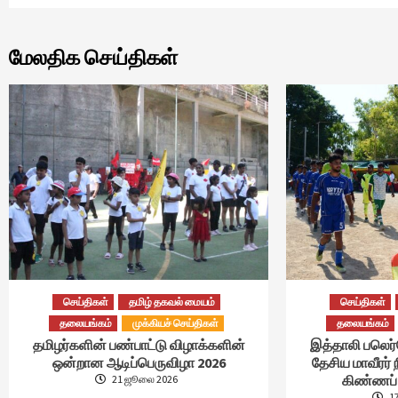
மேலதிக செய்திகள்
செய்திகள்
தமிழ் தகவல் மையம்
செய்திகள்
தலையங்கம்
முக்கியச் செய்திகள்
தலையங்கம்
தமிழர்களின் பண்பாட்டு விழாக்களின்
இத்தாலி பலெர
ஒன்றான ஆடிப்பெருவிழா 2026
தேசிய மாவீரர் 
கிண்ணப் 
21 ஜூலை 2026
1