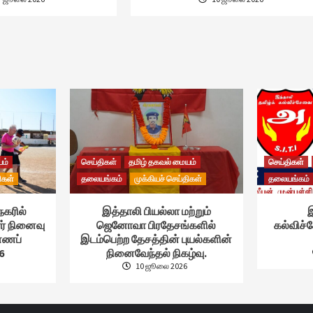
யம்
செய்திகள்
தமிழ் தகவல் மையம்
செய்திகள்
ிகள்
தலையங்கம்
முக்கியச் செய்திகள்
தலையங்கம்
நகரில்
இத்தாலி பியல்லா மற்றும்
இ
ர் நினைவு
ஜெனோவா பிரதேசங்களில்
கல்விச
ண்ணப்
இடம்பெற்ற தேசத்தின் புயல்களின்
6
நினைவேந்தல் நிகழ்வு.
10 ஜூலை 2026