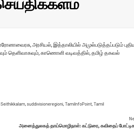
செய்திக்களம்
ொரோனாவைரசு, அரசியல், இத்தாலியில் அமுல்படுத்தப்படும் புதி
ாகவும் தெளிவாகவும், காணொளி வடிவத்தில், தமிழ் தகவல்
,
Seithikkalam
,
suddivisioneregioni
,
TamiInfoPoint
,
Tamil
Ne
அனைத்துலகத் தாய்மொழிநாள்: கட்டுரை, கவிதைப் போட்டி