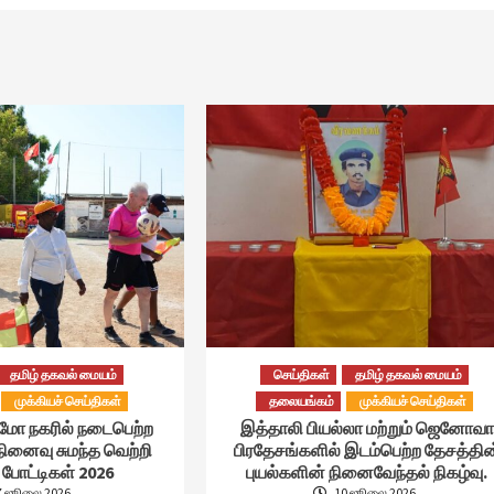
தமிழ் தகவல் மையம்
செய்திகள்
தமிழ் தகவல் மையம்
முக்கியச் செய்திகள்
தலையங்கம்
முக்கியச் செய்திகள்
்மோ நகரில் நடைபெற்ற
இத்தாலி பியல்லா மற்றும் ஜெனோவா
நினைவு சுமந்த வெற்றி
பிரதேசங்களில் இடம்பெற்ற தேசத்தின
போட்டிகள் 2026
புயல்களின் நினைவேந்தல் நிகழ்வு.
7 ஜூலை 2026
10 ஜூலை 2026