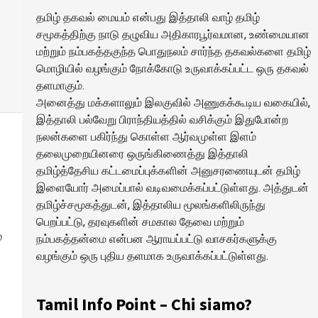
தமிழ் தகவல் மையம் என்பது இத்தாலி வாழ் தமிழ்
சமூகத்திற்கு நாடு தழுவிய அதிகாரபூர்வமான, உண்மையான
மற்றும் நம்பகத்தகுந்த பொதுநலம் சார்ந்த தகவல்களை தமிழ்
மொழியில் வழங்கும் நோக்கோடு உருவாக்கப்பட்ட ஒரு தகவல்
தளமாகும்.
அனைத்து மக்களாலும் இலகுவில் அணுகக்கூடிய வகையில்,
இத்தாலி பல்வேறு பிராந்தியத்தில் வசிக்கும் இதுபோன்ற
நலன்களை பகிர்ந்து கொள்ள ஆர்வமுள்ள இளம்
தலைமுறையினரை ஒருங்கிணைத்து இத்தாலி
–
தமிழ்த்தேசிய கட்டமைப்புக்களின் அனுசரணையுடன் தமிழ்
இளையோர் அமைப்பால் வடிவமைக்கப்பட்டுள்ளது. அத்துடன்
தமிழ்ச்சமூகத்துடன், இத்தாலிய மூலங்களிலிருந்து
பெறப்பட்டு, தரவுகளின் சமகால தேவை மற்றும்
்
நம்பகத்தன்மை என்பன ஆராயப்பட்டு வாசகர்களுக்கு
வழங்கும் ஒரு புதிய தளமாக உருவாக்கப்பட்டுள்ளது.
Tamil Info Point – Chi siamo?