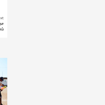
xt
தேச
ம்