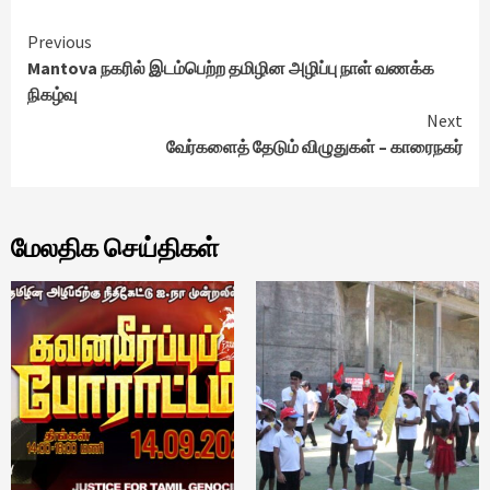
Continue
Previous
Mantova நகரில் இடம்பெற்ற தமிழின அழிப்பு நாள் வணக்க
Reading
நிகழ்வு
Next
வேர்களைத் தேடும் விழுதுகள் – காரைநகர்
மேலதிக செய்திகள்