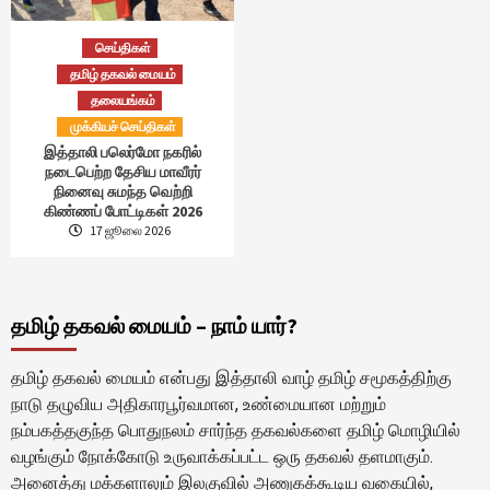
செய்திகள்
தமிழ் தகவல் மையம்
தலையங்கம்
முக்கியச் செய்திகள்
இத்தாலி பலெர்மோ நகரில்
நடைபெற்ற தேசிய மாவீரர்
நினைவு சுமந்த வெற்றி
கிண்ணப் போட்டிகள் 2026
17 ஜூலை 2026
தமிழ் தகவல் மையம் – நாம் யார்?
தமிழ் தகவல் மையம் என்பது இத்தாலி வாழ் தமிழ் சமூகத்திற்கு
நாடு தழுவிய அதிகாரபூர்வமான, உண்மையான மற்றும்
நம்பகத்தகுந்த பொதுநலம் சார்ந்த தகவல்களை தமிழ் மொழியில்
வழங்கும் நோக்கோடு உருவாக்கப்பட்ட ஒரு தகவல் தளமாகும்.
அனைத்து மக்களாலும் இலகுவில் அணுகக்கூடிய வகையில்,