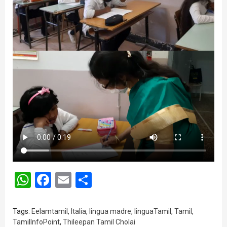
WhatsApp
Facebook
Email
Share
Tags:
Eelamtamil
,
Italia
,
lingua madre
,
linguaTamil
,
Tamil
,
TamilInfoPoint
,
Thileepan Tamil Cholai