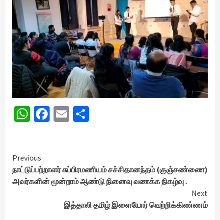
WhatsApp
Facebook
Email
Share
Continue
Previous
நாட்டுப்பற்றாளர் சுப்பிரமணியம் சச்சிதானந்தம் (குஞ்சண்ணை)
Reading
அவர்களின் மூன்றாம் ஆண்டு நினைவு வணக்க நிகழ்வு .
Next
இத்தாலி தமிழ் இளையோர் வெற்றிக்கிண்ணம்