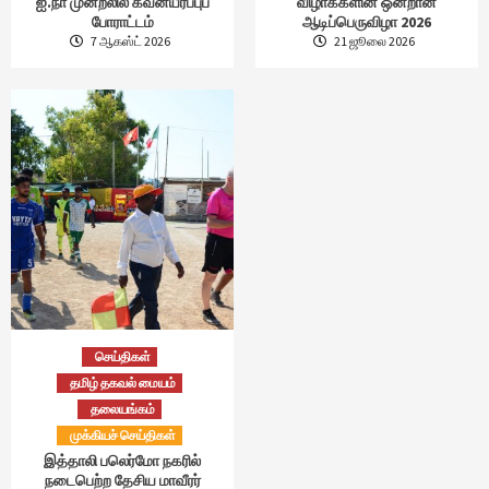
ஐ.நா முன்றலில் கவனயீர்ப்புப்
விழாக்களின் ஒன்றான
போராட்டம்
ஆடிப்பெருவிழா 2026
7 ஆகஸ்ட் 2026
21 ஜூலை 2026
செய்திகள்
தமிழ் தகவல் மையம்
தலையங்கம்
முக்கியச் செய்திகள்
இத்தாலி பலெர்மோ நகரில்
நடைபெற்ற தேசிய மாவீரர்