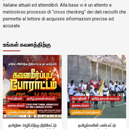
italiane attuali ed attendibili. Alla base vi è un attento e
meticoloso processo di “cross checking” dei dati raccolti che
permette al lettore di acquisire informazioni precise ed
accurate.
உங்கள் கவனத்திற்கு
செய்திகள்
தமிழ் தகவல் மையம்
செய்திகள்
தமிழ் தகவல் மையம்
தலையங்கம்
தலையங்கம்
முக்கியச் செய்திகள்
முக்கியச் செய்திகள்
தமிழின அழிப்பிற்கு நீதிகேட்டு
தமிழர்களின் பண்பாட்டு