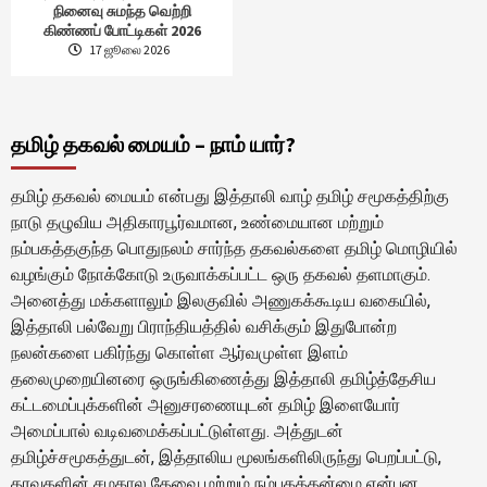
நினைவு சுமந்த வெற்றி
கிண்ணப் போட்டிகள் 2026
17 ஜூலை 2026
தமிழ் தகவல் மையம் – நாம் யார்?
தமிழ் தகவல் மையம் என்பது இத்தாலி வாழ் தமிழ் சமூகத்திற்கு
நாடு தழுவிய அதிகாரபூர்வமான, உண்மையான மற்றும்
நம்பகத்தகுந்த பொதுநலம் சார்ந்த தகவல்களை தமிழ் மொழியில்
வழங்கும் நோக்கோடு உருவாக்கப்பட்ட ஒரு தகவல் தளமாகும்.
அனைத்து மக்களாலும் இலகுவில் அணுகக்கூடிய வகையில்,
இத்தாலி பல்வேறு பிராந்தியத்தில் வசிக்கும் இதுபோன்ற
நலன்களை பகிர்ந்து கொள்ள ஆர்வமுள்ள இளம்
தலைமுறையினரை ஒருங்கிணைத்து இத்தாலி தமிழ்த்தேசிய
கட்டமைப்புக்களின் அனுசரணையுடன் தமிழ் இளையோர்
அமைப்பால் வடிவமைக்கப்பட்டுள்ளது. அத்துடன்
தமிழ்ச்சமூகத்துடன், இத்தாலிய மூலங்களிலிருந்து பெறப்பட்டு,
தரவுகளின் சமகால தேவை மற்றும் நம்பகத்தன்மை என்பன