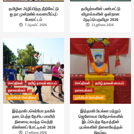
தமிழின அழிப்பிற்கு நீதிகேட்டு
தமிழர்களின் பண்பாட்டு
ஐ.நா முன்றலில் கவனயீர்ப்புப்
விழாக்களின் ஒன்றான
போராட்டம்
ஆடிப்பெருவிழா 2026
7 ஆகஸ்ட் 2026
21 ஜூலை 2026
செய்திகள்
தமிழ் தகவல் மையம்
செய்திகள்
தமிழ் தகவல் மையம்
தலையங்கம்
தலையங்கம்
முக்கியச் செய்திகள்
முக்கியச் செய்திகள்
இத்தாலி பலெர்மோ நகரில்
இத்தாலி பியல்லா மற்றும்
நடைபெற்ற தேசிய மாவீரர்
ஜெனோவா பிரதேசங்களில்
நினைவு சுமந்த வெற்றி
இடம்பெற்ற தேசத்தின்
கிண்ணப் போட்டிகள் 2026
புயல்களின் நினைவேந்தல்
நிகழ்வு.
17 ஜூலை 2026