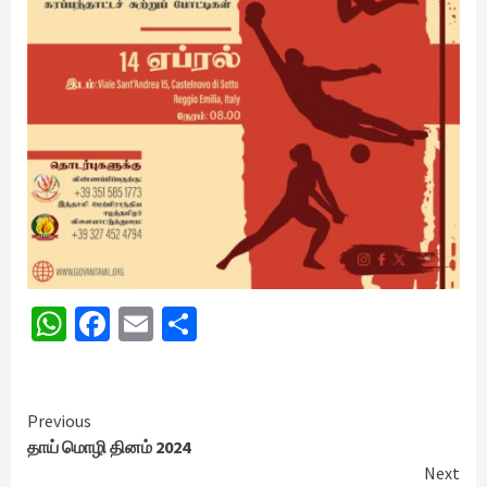
WhatsApp
Facebook
Email
Share
Continue
Previous
தாய் மொழி தினம் 2024
Reading
Next