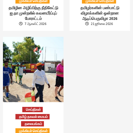
முக்கியச் செய்திகள்
முக்கியச் செய்திகள்
தமிழின அழிப்பிற்கு நீதிகேட்டு
தமிழர்களின் பண்பாட்டு
ஐ.நா முன்றலில் கவனயீர்ப்புப்
விழாக்களின் ஒன்றான
போராட்டம்
ஆடிப்பெருவிழா 2026
7 ஆகஸ்ட் 2026
21 ஜூலை 2026
செய்திகள்
தமிழ் தகவல் மையம்
தலையங்கம்
முக்கியச் செய்திகள்