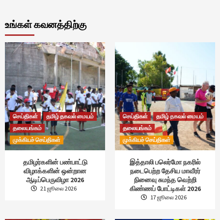
உங்கள் கவனத்திற்கு
செய்திகள்
தமிழ் தகவல் மையம்
செய்திகள்
தமிழ் தகவல் மையம்
தலையங்கம்
தலையங்கம்
முக்கியச் செய்திகள்
முக்கியச் செய்திகள்
தமிழர்களின் பண்பாட்டு
இத்தாலி பலெர்மோ நகரில்
விழாக்களின் ஒன்றான
நடைபெற்ற தேசிய மாவீரர்
ஆடிப்பெருவிழா 2026
நினைவு சுமந்த வெற்றி
கிண்ணப் போட்டிகள் 2026
21 ஜூலை 2026
17 ஜூலை 2026