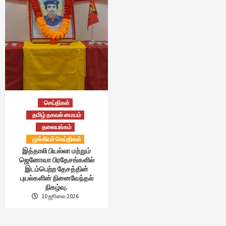
செய்திகள்
தமிழ் தகவல் மையம்
தலையங்கம்
முக்கியச் செய்திகள்
இத்தாலி பியல்லா மற்றும்
ஜெனோவா பிரதேசங்களில்
இடம்பெற்ற தேசத்தின்
புயல்களின் நினைவேந்தல்
நிகழ்வு.
10 ஜூலை 2026