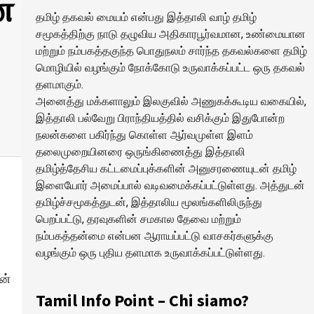
்
தமிழ் தகவல் மையம் என்பது இத்தாலி வாழ் தமிழ்
சமூகத்திற்கு நாடு தழுவிய அதிகாரபூர்வமான, உண்மையான
மற்றும் நம்பகத்தகுந்த பொதுநலம் சார்ந்த தகவல்களை தமிழ்
மொழியில் வழங்கும் நோக்கோடு உருவாக்கப்பட்ட ஒரு தகவல்
தளமாகும்.
அனைத்து மக்களாலும் இலகுவில் அணுகக்கூடிய வகையில்,
இத்தாலி பல்வேறு பிராந்தியத்தில் வசிக்கும் இதுபோன்ற
நலன்களை பகிர்ந்து கொள்ள ஆர்வமுள்ள இளம்
தலைமுறையினரை ஒருங்கிணைத்து இத்தாலி
தமிழ்த்தேசிய கட்டமைப்புக்களின் அனுசரணையுடன் தமிழ்
இளையோர் அமைப்பால் வடிவமைக்கப்பட்டுள்ளது. அத்துடன்
தமிழ்ச்சமூகத்துடன், இத்தாலிய மூலங்களிலிருந்து
பெறப்பட்டு, தரவுகளின் சமகால தேவை மற்றும்
நம்பகத்தன்மை என்பன ஆராயப்பட்டு வாசகர்களுக்கு
வழங்கும் ஒரு புதிய தளமாக உருவாக்கப்பட்டுள்ளது.
ன்
Tamil Info Point – Chi siamo?