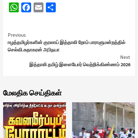
WhatsApp
Facebook
Email
Share
Continue
Previous
ஈழத்தமிழர்களின் குரலாய் இத்தாலி றோம் பாராளுமன்றத்தில்
Reading
செல்வி.சுதாகரன் அபிநயா
Next
இத்தாலி தமிழ் இளையோர் வெற்றிக்கிண்ணம் 2026
மேலதிக செய்திகள்