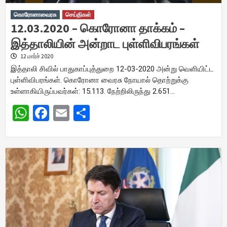
கொரோனாவைரசு
செய்திகள்
12.03.2020 – கொரோனா தாக்கம் –
இத்தாலியின் அன்றாட புள்ளிவிபரங்கள்
12 மார்ச் 2020
இத்தாலி சிவில் பாதுகாப்புத்துறை 12-03-2020 அன்று வெளியிட்ட
புள்ளிவிபரங்கள். கொரோனா வைரசு நோயால் தொற்றுக்கு
உள்ளாகியிருப்பவர்கள்: 15.113. நேற்றிலிருந்து 2.651…
WhatsApp
Facebook
Email
Share