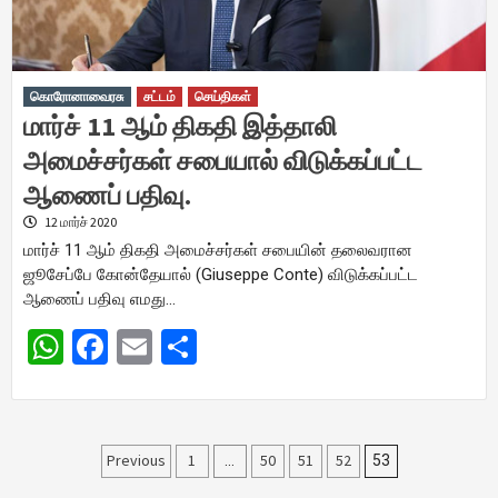
கொரோனாவைரசு
சட்டம்
செய்திகள்
மார்ச் 11 ஆம் திகதி இத்தாலி
அமைச்சர்கள் சபையால் விடுக்கப்பட்ட
ஆணைப் பதிவு.
12 மார்ச் 2020
மார்ச் 11 ஆம் திகதி அமைச்சர்கள் சபையின் தலைவரான
ஜூசேப்பே கோன்தேயால் (Giuseppe Conte) விடுக்கப்பட்ட
ஆணைப் பதிவு எமது…
WhatsApp
Facebook
Email
Share
Posts
Previous
1
50
51
52
…
53