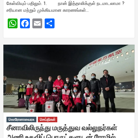
கேள்வியும் பதிலும். 1. நான் இத்தாலிக்குள் நடமாடலாமா ?
சரியான மற்றும் முக்கியமான காரணங்கள்…
WhatsApp
Facebook
Email
Share
கொரோனாவைரசு
செய்திகள்
சீனாவிலிருந்து மருத்துவ வல்லுநர்கள்
அணி உதவிப் பொருட்களுடன் ரோமில்