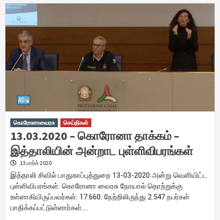
கொரோனாவைரசு
செய்திகள்
13.03.2020 – கொரோனா தாக்கம் –
இத்தாலியின் அன்றாட புள்ளிவிபரங்கள்
13 மார்ச் 2020
இத்தாலி சிவில் பாதுகாப்புத்துறை 13-03-2020 அன்று வெளியிட்ட
புள்ளிவிபரங்கள். கொரோனா வைரசு நோயால் தொற்றுக்கு
உள்ளாகியிருப்பவர்கள்: 17.660. நேற்றிலிருந்து 2.547 நபர்கள்
பாதிக்கப்பட்டுள்ளார்கள்….