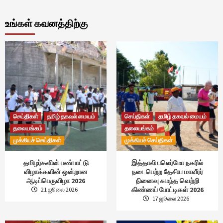
உங்கள் கவனத்திற்கு
செய்திகள்
தமிழ் தகவல் மையம்
செய்திகள்
தமிழ் தகவல் மையம்
தலையங்கம்
தலையங்கம்
முக்கியச் செய்திகள்
முக்கியச் செய்திகள்
தமிழர்களின் பண்பாட்டு
இத்தாலி பலெர்மோ நகரில்
விழாக்களின் ஒன்றான
நடைபெற்ற தேசிய மாவீரர்
ஆடிப்பெருவிழா 2026
நினைவு சுமந்த வெற்றி
கிண்ணப் போட்டிகள் 2026
21 ஜூலை 2026
17 ஜூலை 2026