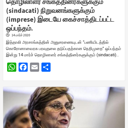
தொழிலாளர் சங்கத்தினர்களுக்கும்
(sindacati) நிறுவனங்களுக்கும்
(imprese) இடையே கைச்சாத்திடப்பட்ட
ஒப்பந்தம்.
14 மார்ச் 2020
இத்தாலி அரசாங்கத்தின் அனுசரணையுடன் “பணியிடத்தில்
கொரோனாவைரசு பரவுதலை தடுப்பதற்கான நெறிமுறை” ஒப்பந்தம்
இன்று 14 மார்ச் தொழிலாளர் சங்கத்தினர்களுக்கும் (sindacati)…
WhatsApp
Facebook
Email
Share