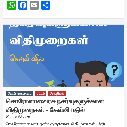
WhatsApp
Facebook
Email
Share
கொரோனாவைரசு
சட்டம்
செய்திகள்
கொரோனாவைரசு நகர்வுகளுக்கான
விதிமுறைகள் – கேள்வி பதில்
13 மார்ச் 2020
கொரோனா வைரசு நகர்வுகளுக்கான விதிமுறைகள் பற்றிய