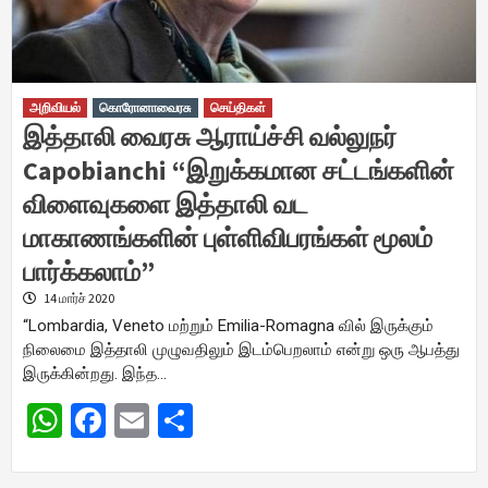
அறிவியல்
கொரோனாவைரசு
செய்திகள்
இத்தாலி வைரசு ஆராய்ச்சி வல்லுநர்
Capobianchi “இறுக்கமான சட்டங்களின்
விளைவுகளை இத்தாலி வட
மாகாணங்களின் புள்ளிவிபரங்கள் மூலம்
பார்க்கலாம்”
14 மார்ச் 2020
“Lombardia, Veneto மற்றும் Emilia-Romagna வில் இருக்கும்
நிலைமை இத்தாலி முழுவதிலும் இடம்பெறலாம் என்று ஒரு ஆபத்து
இருக்கின்றது. இந்த…
WhatsApp
Facebook
Email
Share