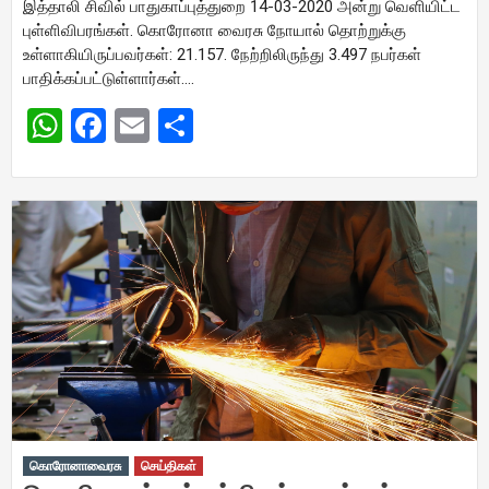
இத்தாலி சிவில் பாதுகாப்புத்துறை 14-03-2020 அன்று வெளியிட்ட
புள்ளிவிபரங்கள். கொரோனா வைரசு நோயால் தொற்றுக்கு
உள்ளாகியிருப்பவர்கள்: 21.157. நேற்றிலிருந்து 3.497 நபர்கள்
பாதிக்கப்பட்டுள்ளார்கள்….
WhatsApp
Facebook
Email
Share
கொரோனாவைரசு
செய்திகள்