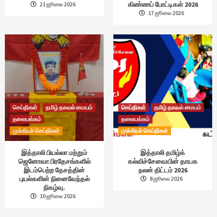
கிண்ணப் போட்டிகள் 2026
21 ஜூலை 2026
17 ஜூலை 2026
செய்திகள்
தமிழ் தகவல் மையம்
செய்திகள்
தமிழ் தகவல் மையம்
தலையங்கம்
தலையங்கம்
முக்கியச் செய்திகள்
முக்கியச் செய்திகள்
இத்தாலி பியல்லா மற்றும்
இத்தாலி தமிழ்க்
ஜெனோவா பிரதேசங்களில்
கல்விச்சேவையின் தாயக
இடம்பெற்ற தேசத்தின்
நலன் திட்டம் 2026
புயல்களின் நினைவேந்தல்
8 ஜூலை 2026
நிகழ்வு.
10 ஜூலை 2026