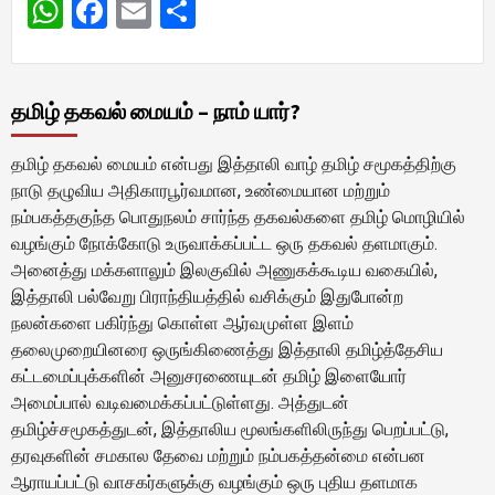
WhatsApp
Facebook
Email
Share
தமிழ் தகவல் மையம் – நாம் யார்?
தமிழ் தகவல் மையம் என்பது இத்தாலி வாழ் தமிழ் சமூகத்திற்கு
நாடு தழுவிய அதிகாரபூர்வமான, உண்மையான மற்றும்
நம்பகத்தகுந்த பொதுநலம் சார்ந்த தகவல்களை தமிழ் மொழியில்
வழங்கும் நோக்கோடு உருவாக்கப்பட்ட ஒரு தகவல் தளமாகும்.
அனைத்து மக்களாலும் இலகுவில் அணுகக்கூடிய வகையில்,
இத்தாலி பல்வேறு பிராந்தியத்தில் வசிக்கும் இதுபோன்ற
நலன்களை பகிர்ந்து கொள்ள ஆர்வமுள்ள இளம்
தலைமுறையினரை ஒருங்கிணைத்து இத்தாலி தமிழ்த்தேசிய
கட்டமைப்புக்களின் அனுசரணையுடன் தமிழ் இளையோர்
அமைப்பால் வடிவமைக்கப்பட்டுள்ளது. அத்துடன்
தமிழ்ச்சமூகத்துடன், இத்தாலிய மூலங்களிலிருந்து பெறப்பட்டு,
தரவுகளின் சமகால தேவை மற்றும் நம்பகத்தன்மை என்பன
ஆராயப்பட்டு வாசகர்களுக்கு வழங்கும் ஒரு புதிய தளமாக