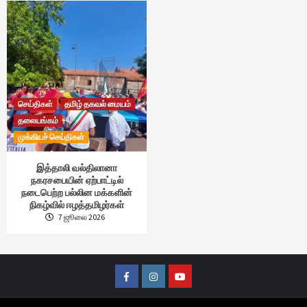
செய்திகள்
தமிழ் தகவல் மையம்
தலையங்கம்
முக்கியச் செய்திகள்
இத்தாலி வல்திலானா
நகரசபையின் ஏற்பாட்டில்
நடைபெற்ற பல்லின மக்களின்
நிகழ்வில் ஈழத்தமிழர்கள்
7 ஜூலை 2026
Facebook
Instagram
Youtube