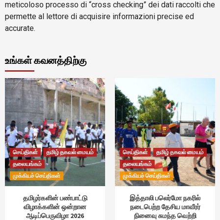
meticoloso processo di “cross checking” dei dati raccolti che
permette al lettore di acquisire informazioni precise ed
accurate.
உங்கள் கவனத்திற்கு
செய்திகள்
தமிழ் தகவல் மையம்
செய்திகள்
தமிழ் தகவல் மையம்
தலையங்கம்
தலையங்கம்
முக்கியச் செய்திகள்
முக்கியச் செய்திகள்
தமிழர்களின் பண்பாட்டு
இத்தாலி பலெர்மோ நகரில்
விழாக்களின் ஒன்றான
நடைபெற்ற தேசிய மாவீரர்
ஆடிப்பெருவிழா 2026
நினைவு சுமந்த வெற்றி