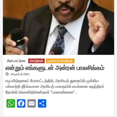
சிறப்பு கட்டுரை
செய்திகள்
முக்கியச் செய்திகள்
என்றும் எங்களுடன் அன்ரன் பாலசிங்கம்
14 டிசம்பர் 2021
ஈழ விடுதலைப் போராட்டத்தில், அரசியற் துறையில் முக்கிய
பங்காற்றி தீர்க்கமான அரசியற் பாதையில் எமக்கான சுதந்திரம்
நோக்கி கொண்டுசென்றவர் “பாலாண்ணை”…
WhatsApp
Facebook
Email
Share