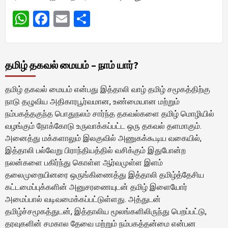
WhatsApp
Facebook
Email
Share
தமிழ் தகவல் மையம் – நாம் யார்?
தமிழ் தகவல் மையம் என்பது இத்தாலி வாழ் தமிழ் சமூகத்திற்கு
நாடு தழுவிய அதிகாரபூர்வமான, உண்மையான மற்றும்
நம்பகத்தகுந்த பொதுநலம் சார்ந்த தகவல்களை தமிழ் மொழியில்
வழங்கும் நோக்கோடு உருவாக்கப்பட்ட ஒரு தகவல் தளமாகும்.
அனைத்து மக்களாலும் இலகுவில் அணுகக்கூடிய வகையில்,
இத்தாலி பல்வேறு பிராந்தியத்தில் வசிக்கும் இதுபோன்ற
நலன்களை பகிர்ந்து கொள்ள ஆர்வமுள்ள இளம்
தலைமுறையினரை ஒருங்கிணைத்து இத்தாலி தமிழ்த்தேசிய
கட்டமைப்புக்களின் அனுசரணையுடன் தமிழ் இளையோர்
அமைப்பால் வடிவமைக்கப்பட்டுள்ளது. அத்துடன்
தமிழ்ச்சமூகத்துடன், இத்தாலிய மூலங்களிலிருந்து பெறப்பட்டு,
தரவுகளின் சமகால தேவை மற்றும் நம்பகத்தன்மை என்பன