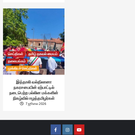
செய்திகள்
தமிழ் தகவல் மையம்
தலையங்கம்
முக்கியச் செய்திகள்
இத்தாலி வல்திலானா
நகரசபையின் ஏற்பாட்டில்
நடைபெற்ற பல்லின மக்களின்
நிகழ்வில் ஈழத்தமிழர்கள்
7 ஜூலை 2026
Facebook
Instagram
Youtube