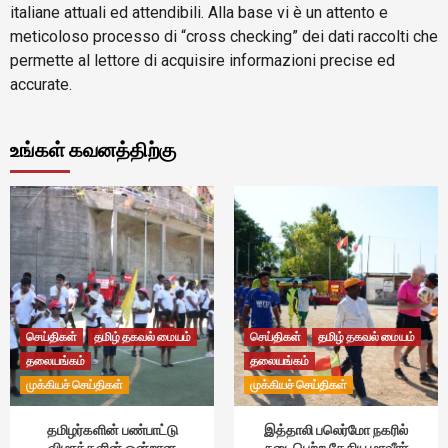
italiane attuali ed attendibili. Alla base vi è un attento e
meticoloso processo di “cross checking” dei dati raccolti che
permette al lettore di acquisire informazioni precise ed
accurate.
உங்கள் கவனத்திற்கு
செய்திகள்
தமிழ் தகவல் மையம்
செய்திகள்
தமிழ் தகவல் மையம்
தலையங்கம்
தலையங்கம்
முக்கியச் செய்திகள்
முக்கியச் செய்திகள்
தமிழர்களின் பண்பாட்டு
இத்தாலி பலெர்மோ நகரில்
விழாக்களின் ஒன்றான
நடைபெற்ற தேசிய மாவீரர்