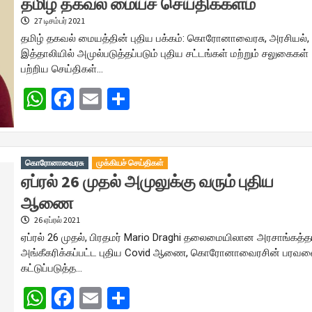
தமிழ் தகவல் மையச் செய்திக்களம்
27 டிசம்பர் 2021
தமிழ் தகவல் மையத்தின் புதிய பக்கம்: கொரோனாவைரசு, அரசியல்,
இத்தாலியில் அமுல்படுத்தப்படும் புதிய சட்டங்கள் மற்றும் சலுகைகள்
பற்றிய செய்திகள்…
WhatsApp
Facebook
Email
Share
கொரோனாவைரசு
முக்கியச் செய்திகள்
ஏப்ரல் 26 முதல் அமுலுக்கு வரும் புதிய
ஆணை
26 ஏப்ரல் 2021
ஏப்ரல் 26 முதல், பிரதமர் Mario Draghi தலைமையிலான அரசாங்கத்த
அங்கீகரிக்கப்பட்ட புதிய Covid ஆணை, கொரோனாவைரசின் பரவல
கட்டுப்படுத்த…
WhatsApp
Facebook
Email
Share