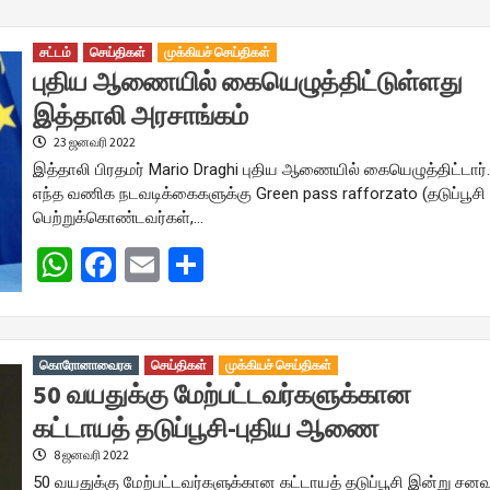
சட்டம்
செய்திகள்
முக்கியச் செய்திகள்
புதிய ஆணையில் கையெழுத்திட்டுள்ளது
இத்தாலி அரசாங்கம்
23 ஜனவரி 2022
இத்தாலி பிரதமர் Mario Draghi புதிய ஆணையில் கையெழுத்திட்டார்
எந்த வணிக நடவடிக்கைகளுக்கு Green pass rafforzato (தடுப்பூசி
பெற்றுக்கொண்டவர்கள்,…
WhatsApp
Facebook
Email
Share
கொரோனாவைரசு
செய்திகள்
முக்கியச் செய்திகள்
50 வயதுக்கு மேற்பட்டவர்களுக்கான
கட்டாயத் தடுப்பூசி-புதிய ஆணை
8 ஜனவரி 2022
50 வயதுக்கு மேற்பட்டவர்களுக்கான கட்டாயத் தடுப்பூசி இன்று சனவ