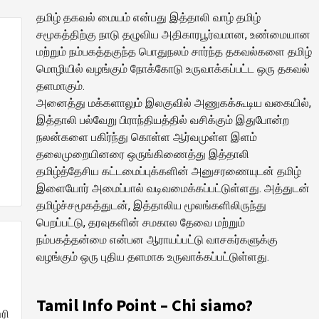
தமிழ் தகவல் மையம் என்பது இத்தாலி வாழ் தமிழ்
சமூகத்திற்கு நாடு தழுவிய அதிகாரபூர்வமான, உண்மையான
மற்றும் நம்பகத்தகுந்த பொதுநலம் சார்ந்த தகவல்களை தமிழ்
மொழியில் வழங்கும் நோக்கோடு உருவாக்கப்பட்ட ஒரு தகவல்
தளமாகும்.
அனைத்து மக்களாலும் இலகுவில் அணுகக்கூடிய வகையில்,
.
இத்தாலி பல்வேறு பிராந்தியத்தில் வசிக்கும் இதுபோன்ற
நலன்களை பகிர்ந்து கொள்ள ஆர்வமுள்ள இளம்
தலைமுறையினரை ஒருங்கிணைத்து இத்தாலி
தமிழ்த்தேசிய கட்டமைப்புக்களின் அனுசரணையுடன் தமிழ்
இளையோர் அமைப்பால் வடிவமைக்கப்பட்டுள்ளது. அத்துடன்
தமிழ்ச்சமூகத்துடன், இத்தாலிய மூலங்களிலிருந்து
பெறப்பட்டு, தரவுகளின் சமகால தேவை மற்றும்
நம்பகத்தன்மை என்பன ஆராயப்பட்டு வாசகர்களுக்கு
வழங்கும் ஒரு புதிய தளமாக உருவாக்கப்பட்டுள்ளது.
Tamil Info Point – Chi siamo?
ரி