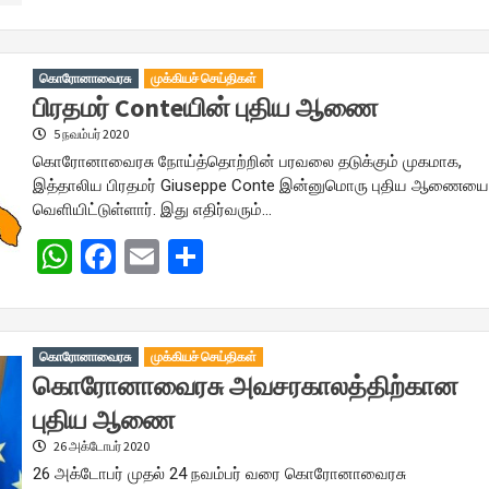
கொரோனாவைரசு
முக்கியச் செய்திகள்
பிரதமர் Conteயின் புதிய ஆணை
5 நவம்பர் 2020
கொரோனாவைரசு நோய்த்தொற்றின் பரவலை தடுக்கும் முகமாக,
இத்தாலிய பிரதமர் Giuseppe Conte இன்னுமொரு புதிய ஆணைய
வெளியிட்டுள்ளார். இது எதிர்வரும்…
WhatsApp
Facebook
Email
Share
கொரோனாவைரசு
முக்கியச் செய்திகள்
கொரோனாவைரசு அவசரகாலத்திற்கான
புதிய ஆணை
26 அக்டோபர் 2020
26 அக்டோபர் முதல் 24 நவம்பர் வரை கொரோனாவைரசு