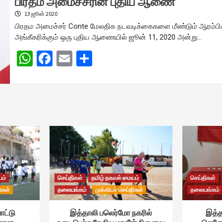
பிரதம அமைச்சரின் புதிய ஆணை
13 ஜூன் 2020
பிரதம அமைச்சர் Conte மேலதிக நடவடிக்கைகளை மீண்டும் ஆரம்பி
அங்கீகரிக்கும் ஒரு புதிய ஆணையில் ஜூன் 11, 2020 அன்று…
WhatsApp
Facebook
Email
Share
யம்
செய்திகள்
தமிழ் தகவல் மையம்
செய்திகள்
ிகள்
தலையங்கம்
முக்கியச் செய்திகள்
தலையங்கம்
ாட்டு
இத்தாலி பலெர்மோ நகரில்
இத்த