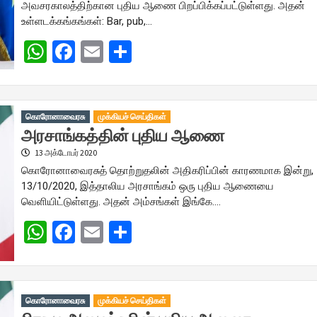
அவசரகாலத்திற்கான புதிய ஆணை பிறப்பிக்கப்பட்டுள்ளது. அதன்
உள்ளடக்கங்கங்கள்: Bar, pub,…
WhatsApp
Facebook
Email
Share
கொரோனாவைரசு
முக்கியச் செய்திகள்
அரசாங்கத்தின் புதிய ஆணை
13 அக்டோபர் 2020
கொரோனாவைரசுத் தொற்றுதலின் அதிகரிப்பின் காரணமாக இன்று,
13/10/2020, இத்தாலிய அரசாங்கம் ஒரு புதிய ஆணையை
வெளியிட்டுள்ளது. அதன் அம்சங்கள் இங்கே….
WhatsApp
Facebook
Email
Share
கொரோனாவைரசு
முக்கியச் செய்திகள்