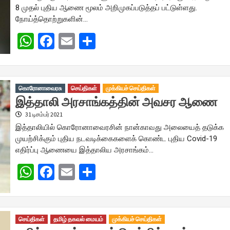
8 முதல் புதிய ஆணை மூலம் அறிமுகப்படுத்தப் பட்டுள்ளது.
நோய்த்தொற்றுகளின்…
WhatsApp
Facebook
Email
Share
கொரோனாவைரசு
செய்திகள்
முக்கியச் செய்திகள்
இத்தாலி அரசாங்கத்தின் அவசர ஆணை
31 டிசம்பர் 2021
இத்தாலியில் கொரோனாவைரசின் நான்காவது அலையைத் தடுக்க
முயற்சிக்கும் புதிய நடவடிக்கைகளைக் கொண்ட புதிய Covid-19
எதிர்ப்பு ஆணையை இத்தாலிய அரசாங்கம்…
WhatsApp
Facebook
Email
Share
செய்திகள்
தமிழ் தகவல் மையம்
முக்கியச் செய்திகள்