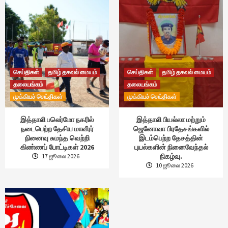
செய்திகள்
தமிழ் தகவல் மையம்
செய்திகள்
தமிழ் தகவல் மையம்
தலையங்கம்
தலையங்கம்
முக்கியச் செய்திகள்
முக்கியச் செய்திகள்
இத்தாலி பலெர்மோ நகரில்
இத்தாலி பியல்லா மற்றும்
நடைபெற்ற தேசிய மாவீரர்
ஜெனோவா பிரதேசங்களில்
நினைவு சுமந்த வெற்றி
இடம்பெற்ற தேசத்தின்
கிண்ணப் போட்டிகள் 2026
புயல்களின் நினைவேந்தல்
நிகழ்வு.
17 ஜூலை 2026
10 ஜூலை 2026