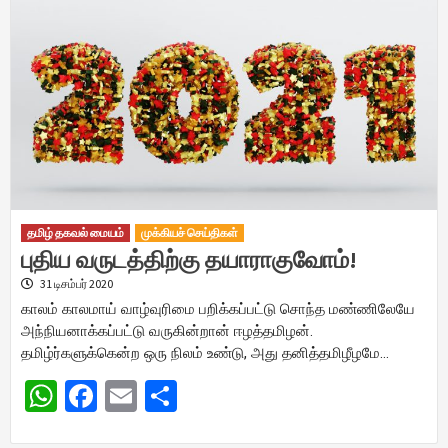
தமிழ் தகவல் மையம்
முக்கியச் செய்திகள்
புதிய வருடத்திற்கு தயாராகுவோம்!
31 டிசம்பர் 2020
காலம் காலமாய் வாழ்வுரிமை பறிக்கப்பட்டு சொந்த மண்ணிலேயே
அந்நியனாக்கப்பட்டு வருகின்றான் ஈழத்தமிழன்.
தமிழ்ர்களுக்கென்ற ஒரு நிலம் உண்டு, அது தனித்தமிழீழமே…
WhatsApp
Facebook
Email
Share