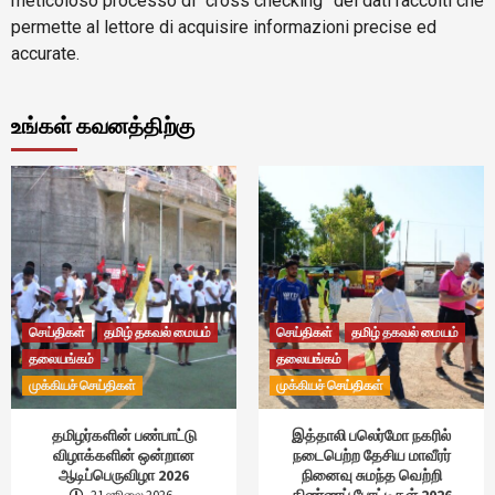
meticoloso processo di “cross checking” dei dati raccolti che
permette al lettore di acquisire informazioni precise ed
accurate.
உங்கள் கவனத்திற்கு
செய்திகள்
தமிழ் தகவல் மையம்
செய்திகள்
தமிழ் தகவல் மையம்
தலையங்கம்
தலையங்கம்
முக்கியச் செய்திகள்
முக்கியச் செய்திகள்
தமிழர்களின் பண்பாட்டு
இத்தாலி பலெர்மோ நகரில்
விழாக்களின் ஒன்றான
நடைபெற்ற தேசிய மாவீரர்
ஆடிப்பெருவிழா 2026
நினைவு சுமந்த வெற்றி
கிண்ணப் போட்டிகள் 2026
21 ஜூலை 2026