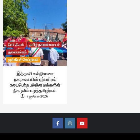
செய்திகள்
தமிழ் தகவல் மையம்
தலையங்கம்
முக்கியச் செய்திகள்
இத்தாலி வல்திலானா
நகரசபையின் ஏற்பாட்டில்
நடைபெற்ற பல்லின மக்களின்
நிகழ்வில் ஈழத்தமிழர்கள்
7 ஜூலை 2026
Facebook
Instagram
Youtube