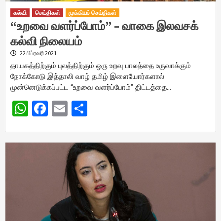
கல்வி
செய்திகள்
முக்கியச் செய்திகள்
“உறவை வளர்ப்போம்” – வாகை இலவசக்
கல்வி நிலையம்
22 பிப்ரவரி 2021
தாயகத்திற்கும் புலத்திற்கும் ஒரு உறவு பாலத்தை உருவாக்கும்
நோக்கோடு இத்தாலி வாழ் தமிழ் இளையோர்களால்
முன்னெடுக்கப்பட்ட “உறவை வளர்ப்போம்” திட்டத்தை…
WhatsApp
Facebook
Email
Share