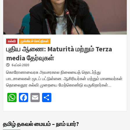
கல்வி
முக்கியச் செய்திகள்
புதிய ஆணை: Maturità மற்றும் Terza
media தேர்வுகள்
6 ஏப்ரல் 2020
கொரோனாவைரசு அவசரகால நிலையைத் தொடர்ந்து
பாடசாலைகள் மூடப் பட்டுள்ளன. ஆசிரியர்கள் மற்றும் மாணவர்கள்
தொலைதூர கல்வி முறையை மேற்கொண்டு வருகிறார்கள்….
WhatsApp
Facebook
Email
Share
தமிழ் தகவல் மையம் – நாம் யார்?