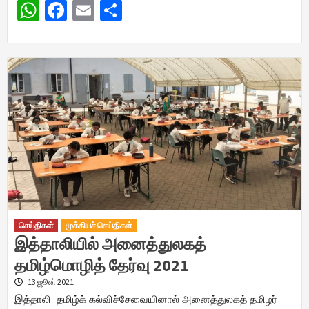
WhatsApp
Facebook
Email
Share
செய்திகள்
முக்கியச் செய்திகள்
இத்தாலியில் அனைத்துலகத்
தமிழ்மொழித் தேர்வு 2021
13 ஜூன் 2021
இத்தாலி தமிழ்க் கல்விச்சேவையினால் அனைத்துலகத் தமிழர்