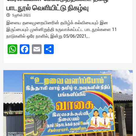
பாடநூல் வெளியிட்டு நிகழ்வு
5 ஜூன் 2021
இளைய தலைமுறையினரின் தமிழ்க் கல்வியையும் இன
இருப்பையும் முன்னிறுத்தி உருவாக்கப்பட்ட பாடநூல்களை 11
நாடுகளில் ஒரே நாளில், இன்று 05/06/2021,…
WhatsApp
Facebook
Email
Share