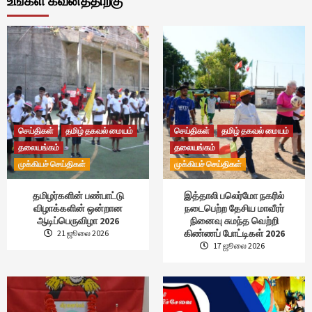
உங்கள் கவனத்திற்கு
செய்திகள்
தமிழ் தகவல் மையம்
செய்திகள்
தமிழ் தகவல் மையம்
தலையங்கம்
தலையங்கம்
முக்கியச் செய்திகள்
முக்கியச் செய்திகள்
தமிழர்களின் பண்பாட்டு
இத்தாலி பலெர்மோ நகரில்
விழாக்களின் ஒன்றான
நடைபெற்ற தேசிய மாவீரர்
ஆடிப்பெருவிழா 2026
நினைவு சுமந்த வெற்றி
கிண்ணப் போட்டிகள் 2026
21 ஜூலை 2026
17 ஜூலை 2026