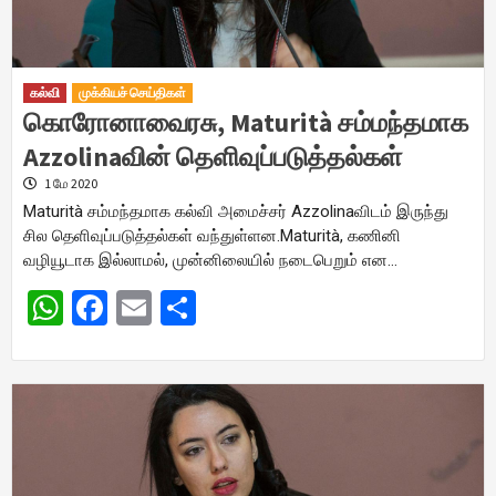
கல்வி
முக்கியச் செய்திகள்
கொரோனாவைரசு, Maturità சம்மந்தமாக
Azzolinaவின் தெளிவுப்படுத்தல்கள்
1 மே 2020
Maturità சம்மந்தமாக கல்வி அமைச்சர் Azzolinaவிடம் இருந்து
சில தெளிவுப்படுத்தல்கள் வந்துள்ளன.Maturità, கணினி
வழியூடாக இல்லாமல், முன்னிலையில் நடைபெறும் என…
WhatsApp
Facebook
Email
Share