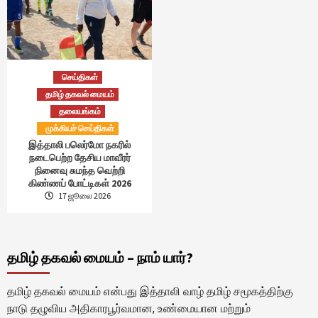
செய்திகள்
தமிழ் தகவல் மையம்
தலையங்கம்
முக்கியச் செய்திகள்
இத்தாலி பலெர்மோ நகரில்
நடைபெற்ற தேசிய மாவீரர்
நினைவு சுமந்த வெற்றி
கிண்ணப் போட்டிகள் 2026
17 ஜூலை 2026
தமிழ் தகவல் மையம் – நாம் யார்?
தமிழ் தகவல் மையம் என்பது இத்தாலி வாழ் தமிழ் சமூகத்திற்கு
நாடு தழுவிய அதிகாரபூர்வமான, உண்மையான மற்றும்