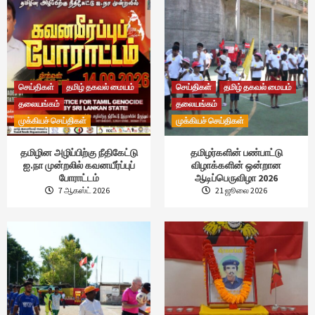
செய்திகள்
தமிழ் தகவல் மையம்
செய்திகள்
தமிழ் தகவல் மையம்
தலையங்கம்
தலையங்கம்
முக்கியச் செய்திகள்
முக்கியச் செய்திகள்
தமிழின அழிப்பிற்கு நீதிகேட்டு
தமிழர்களின் பண்பாட்டு
ஐ.நா முன்றலில் கவனயீர்ப்புப்
விழாக்களின் ஒன்றான
போராட்டம்
ஆடிப்பெருவிழா 2026
7 ஆகஸ்ட் 2026
21 ஜூலை 2026