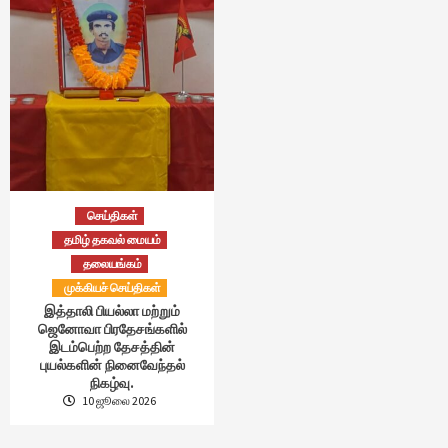
செய்திகள்
தமிழ் தகவல் மையம்
தலையங்கம்
முக்கியச் செய்திகள்
இத்தாலி பியல்லா மற்றும்
ஜெனோவா பிரதேசங்களில்
இடம்பெற்ற தேசத்தின்
புயல்களின் நினைவேந்தல்
நிகழ்வு.
10 ஜூலை 2026