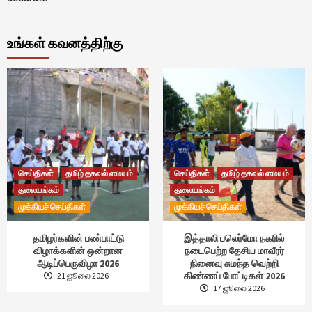
உங்கள் கவனத்திற்கு
செய்திகள்
தமிழ் தகவல் மையம்
செய்திகள்
தமிழ் தகவல் மையம்
தலையங்கம்
தலையங்கம்
முக்கியச் செய்திகள்
முக்கியச் செய்திகள்
தமிழர்களின் பண்பாட்டு
இத்தாலி பலெர்மோ நகரில்
விழாக்களின் ஒன்றான
நடைபெற்ற தேசிய மாவீரர்
ஆடிப்பெருவிழா 2026
நினைவு சுமந்த வெற்றி
கிண்ணப் போட்டிகள் 2026
21 ஜூலை 2026
17 ஜூலை 2026