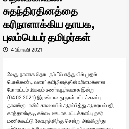
சுதந்திரதினத்தை
கரிநாளாக்கிய தாயக,
புலம்பெயர் தமிழர்கள்
4 பிப்ரவரி 2021
2வது நாளாக தொடரும் “பொத்துவில் முதல்
பொலிகண்டி வரை” தமிழினத்தின் உரிமைக்கான
போராட்டம் மிகவும் உணர்வுபூர்வமாக இன்று
(04.02.2021) இரண்டாவது நாள் மட்டக்களப்பு
தாளங்குடாவில் காலையில் ஆரம்பித்து ஆரையம்பதி,
காத்தான்குடி, கல்லடி ஊடாக மட்டக்களப்பு நகர்
மணிக்கூட்டு கோபுரத்திற்கு சென்று அங்கிருந்து
தற்போது தமிழீழ தலைநகரான திருகோணமலையை