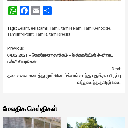
WhatsApp
Facebook
Email
Share
Tags:
Eelam
,
eelatamil
,
Tamil
,
tamileelam
,
TamilGenocide
,
TamilInfoPoint
,
Tamils
,
tamilsresist
Continue
Previous
04.02.2021 – கொரோனா தாக்கம் – இத்தாலியின் அன்றாட
Reading
புள்ளிவிபரங்கள்
Next
தடைகளை உடைத்து முள்ளிவாய்க்கால் கடந்து புதுக்குடியிருப்பு
வந்தடைந்த தமிழர் படை
மேலதிக செய்திகள்