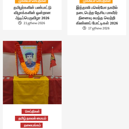
முக்கியச் செய்திகள்
முக்கியச் செய்திகள்
தமிழர்களின் பண்பாட்டு
இத்தாலி பலெர்மோ நகரில்
விழாக்களின் ஒன்றான
நடைபெற்ற தேசிய மாவீரர்
ஆடிப்பெருவிழா 2026
நினைவு சுமந்த வெற்றி
கிண்ணப் போட்டிகள் 2026
21 ஜூலை 2026
17 ஜூலை 2026
செய்திகள்
தமிழ் தகவல் மையம்
தலையங்கம்