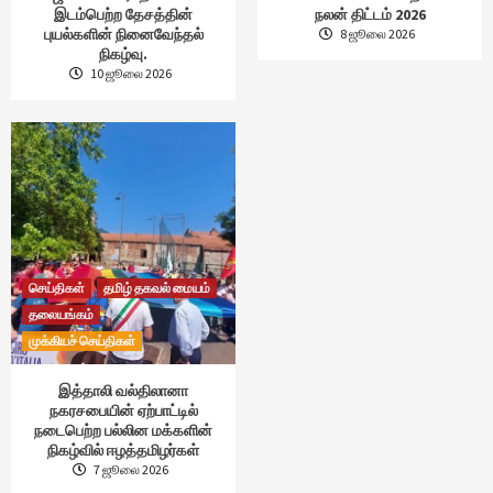
இடம்பெற்ற தேசத்தின்
நலன் திட்டம் 2026
புயல்களின் நினைவேந்தல்
8 ஜூலை 2026
நிகழ்வு.
10 ஜூலை 2026
செய்திகள்
தமிழ் தகவல் மையம்
தலையங்கம்
முக்கியச் செய்திகள்
இத்தாலி வல்திலானா
நகரசபையின் ஏற்பாட்டில்
நடைபெற்ற பல்லின மக்களின்
நிகழ்வில் ஈழத்தமிழர்கள்
7 ஜூலை 2026