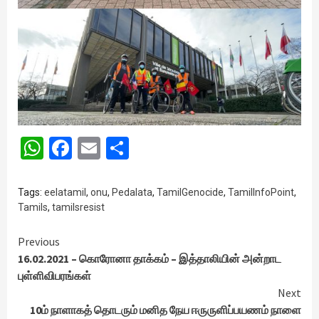
WhatsApp
Facebook
Email
Share
Tags:
eelatamil
,
onu
,
Pedalata
,
TamilGenocide
,
TamilInfoPoint
,
Tamils
,
tamilsresist
Continue
Previous
16.02.2021 – கொரோனா தாக்கம் – இத்தாலியின் அன்றாட
Reading
புள்ளிவிபரங்கள்
Next
10ம் நாளாகத் தொடரும் மனித நேய ஈருருளிப்பயணம் நாளை