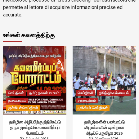
permette al lettore di acquisire informazioni precise ed
accurate.
உங்கள் கவனத்திற்கு
செய்திகள்
தமிழ் தகவல் மையம்
செய்திகள்
தமிழ் தகவல் மையம்
தலையங்கம்
தலையங்கம்
முக்கியச் செய்திகள்
முக்கியச் செய்திகள்
தமிழின அழிப்பிற்கு நீதிகேட்டு
தமிழர்களின் பண்பாட்டு
ஐ.நா முன்றலில் கவனயீர்ப்புப்
விழாக்களின் ஒன்றான
போராட்டம்
ஆடிப்பெருவிழா 2026
7 ஆகஸ்ட் 2026
21 ஜூலை 2026