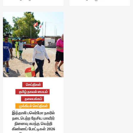
செய்திகள்
தமிழ் தகவல் மையம்
தலையங்கம்
முக்கியச் செய்திகள்
இத்தாலி பலெர்மோ நகரில்
நடைபெற்ற தேசிய மாவீரர்
நினைவு சுமந்த வெற்றி
கிண்ணப் போட்டிகள் 2026