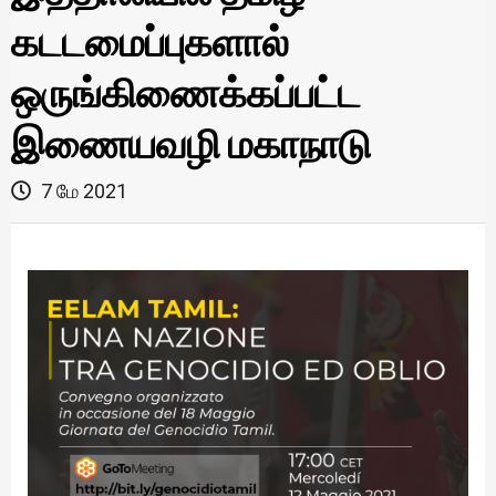
கடடமைப்புகளால்
ஒருங்கிணைக்கப்பட்ட
இணையவழி மகாநாடு
7 மே 2021