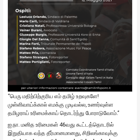
“பெரு மதிற்பிற்குரிய எம் தமிழ் உறவுகளே!
முள்ளிவாய்க்கால் எமக்கு முடிவல்ல, உணர்வுள்ள
தமிழராய் உரிமைக்காய் தொடர்ந்து போராடுவோம்.”
ஐ.நா. மனித உரிமைகள் 46வது கூட்டத்தொடரில்
இறுதியாக வந்த தீர்மானமானது, சிறிலங்காவுக்கு