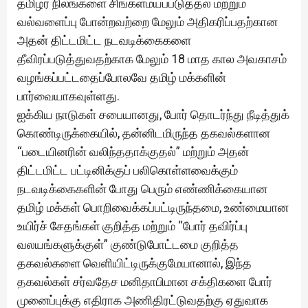
தமிழர் நிலங்களை சிங்களமயப்படுத்தல் மற்றும்
வல்வளைப்பு போன்றவற்றை மேலும் அதிகரிப்பதற்கான
அதன் திட்டமிட்ட நடவடிக்கைகளை
தீவிரப்படுத்துவதற்காக மேலும் 18 மாத கால அவகாசம்
வழங்கப்பட்டதைப்போலவே தமிழ் மக்களின்
பார்வையாகவுள்ளது.
ஐக்கிய நாடுகள் சபையானது, போர் தொடர்ந்து நீடித்துக்
கொண்டிருக்கையில், தன்னிடமிருந்த தகவல்களான
“படையினரின் வலிந்ததாக்குதல்” மற்றும் அதன்
திட்டமிட்ட பட்டினிக்குப் பலிகொள்ளவைக்கும்
நடவடிக்கைகளின் போது பெரும் எண்ணிக்கையான
தமிழ் மக்கள் பொறிவைக்கப்பட்டிருந்தமை, உண்மையான
உயிர்ச் சேதங்கள் குறித்த மற்றும் “போர் தவிர்ப்பு
வலயங்களுக்குள்” குண்டுபோட்டமை குறித்த
தகவல்களை வெளியிட்டிருக்குமேயானால், இந்த
தகவல்கள் சர்வதேச மனிதாபிமான சக்திகளை போர்
முனைப்புக்கு எதிராக அணிதிரட்டுவதற்கு ஏதுவாக