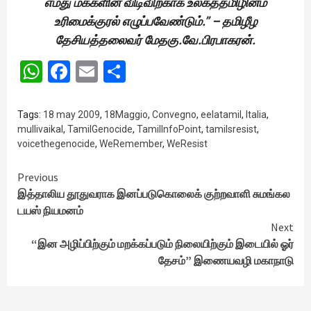
எமது மக்களின் விடிவிற்காக உலகத்தமிழினம்
உரிமைக்குரல் எழுப்பவேண்டும்.” – தமிழீழ
தேசியத்தலைவர் மேதகு.வே.பிரபாகரன்.
WhatsApp
Facebook
Email
Share
Tags:
18 may 2009
,
18Maggio
,
Convegno
,
eelatamil
,
Italia
,
mullivaikal
,
TamilGenocide
,
TamilInfoPoint
,
tamilsresist
,
voicethegenocide
,
WeRemember
,
WeResist
Continue
Previous
இத்தாலிய தூதுவராக இனப்படுகொலைக் குற்றவாளி சுமங்கல
Reading
டயஸ் நியமனம்
Next
“இன அழிப்பிற்கும் மறக்கப்படும் நிலையிற்கும் இடையில் ஓர்
தேசம்” இணையவழி மகாநாடு