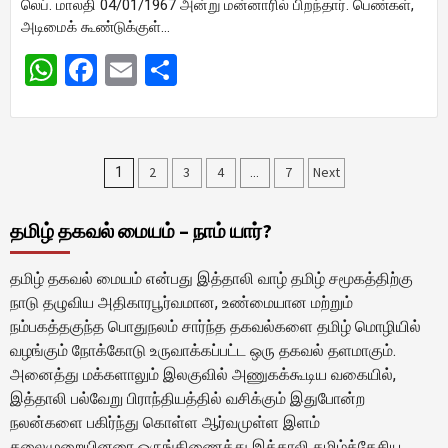
லெப். மாலதி 04/01/1967 அன்று மன்னாரில் பிறந்தார். பெண்கள்,
அடிமைக் கூண்டுக்குள்…
WhatsApp
Facebook
Email
Share
Posts
2
3
4
7
Next
1
…
pagination
தமிழ் தகவல் மையம் – நாம் யார்?
தமிழ் தகவல் மையம் என்பது இத்தாலி வாழ் தமிழ் சமூகத்திற்கு
நாடு தழுவிய அதிகாரபூர்வமான, உண்மையான மற்றும்
நம்பகத்தகுந்த பொதுநலம் சார்ந்த தகவல்களை தமிழ் மொழியில்
வழங்கும் நோக்கோடு உருவாக்கப்பட்ட ஒரு தகவல் தளமாகும்.
அனைத்து மக்களாலும் இலகுவில் அணுகக்கூடிய வகையில்,
இத்தாலி பல்வேறு பிராந்தியத்தில் வசிக்கும் இதுபோன்ற
நலன்களை பகிர்ந்து கொள்ள ஆர்வமுள்ள இளம்
தலைமுறையினரை ஒருங்கிணைத்து இத்தாலி தமிழ்த்தேசிய