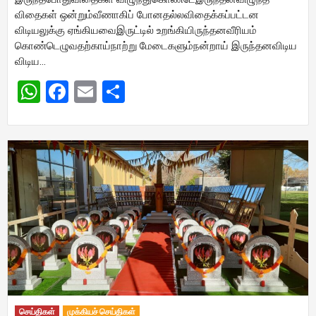
விதைகள் ஒன்றும்வீணாகிப் போனதல்லவிதைக்கப்பட்டன
விடியலுக்கு ஏங்கியவைஇருட்டில் உறங்கியிருந்தனவீரியம்
கொண்டெழுவதற்காய்நாற்று மேடைகளும்நன்றாய் இருந்தனவிடிய
விடிய…
WhatsApp
Facebook
Email
Share
செய்திகள்
முக்கியச் செய்திகள்