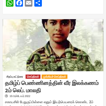
WhatsApp
Facebook
Email
Share
சிறப்பு கட்டுரை
செய்திகள்
முக்கியச் செய்திகள்
தமிழ்ப் பெண்ணினத்தின் வீர இலக்கணம்
2ம் லெப். மாலதி
10 அக்டோபர் 2022
சகாயசீலி பேதுருப்பிள்ளை எனும் இயற்பெயரைக் கொண்ட 2ம்