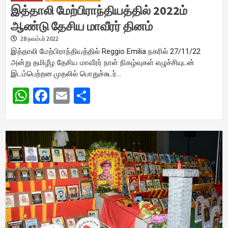
இத்தாலி மேற்பிராந்தியத்தில் 2022ம்
ஆண்டு தேசிய மாவீரர் தினம்
28 நவம்பர் 2022
இத்தாலி மேற்பிராந்தியத்தில் Reggio Emilia நகரில் 27/11/22
அன்று தமிழீழ தேசிய மாவீரர் நாள் நிகழ்வுகள் எழுச்சியுடன்
இடம்பெற்றன.முதலில் பொதுச்சுடர்…
WhatsApp
Facebook
Email
Share