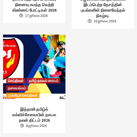
நினைவு சுமந்த வெற்றி
இடம்பெற்ற தேசத்தின்
கிண்ணப் போட்டிகள் 2026
புயல்களின் நினைவேந்தல்
நிகழ்வு.
17 ஜூலை 2026
10 ஜூலை 2026
செய்திகள்
தமிழ் தகவல் மையம்
தலையங்கம்
முக்கியச் செய்திகள்
இத்தாலி தமிழ்க்
கல்விச்சேவையின் தாயக
நலன் திட்டம் 2026
8 ஜூலை 2026