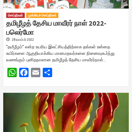
செய்திகள்
முக்கியச் செய்திகள்
தமிழீழத் தேசிய மாவீரர் நாள் 2022-
பலெர்மோ
28 நவம்பர் 2022
“தமீழீழம்” என்ற உயரிய இலட்சியத்திற்காக தங்கள் உன்னத
உயிர்களை ஆகுதியாக்கிய மானமறவர்களை நினைவுகூர்ந்து
வணங்கும் புனிதநாளான தமிழீழத் தேசிய மாவீரர்நாள்…
WhatsApp
Facebook
Email
Share