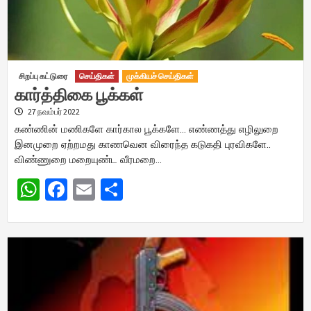
சிறப்பு கட்டுரை
செய்திகள்
முக்கியச் செய்திகள்
கார்த்திகை பூக்கள்
27 நவம்பர் 2022
கண்ணின் மணிகளே கார்கால பூக்களே… எண்ணத்து எழிலுறை
இனமுறை ஏற்றமது காணவென விரைந்த கடுகதி புரவிகளே..
விண்ணுறை மறையுண்ட வீரமறை…
WhatsApp
Facebook
Email
Share