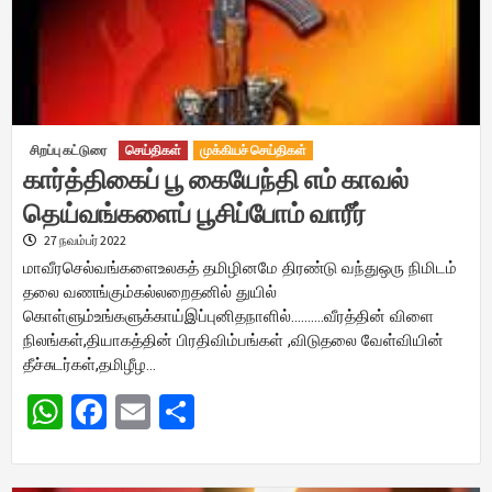
சிறப்பு கட்டுரை
செய்திகள்
முக்கியச் செய்திகள்
கார்த்திகைப் பூ கையேந்தி எம் காவல்
தெய்வங்களைப் பூசிப்போம் வாரீர்
27 நவம்பர் 2022
மாவீரசெல்வங்களைஉலகத் தமிழினமே திரண்டு வந்துஒரு நிமிடம்
தலை வணங்கும்கல்லறைதனில் துயில்
கொள்ளும்உங்களுக்காய்இப்புனிதநாளில்……….வீரத்தின் விளை
நிலங்கள்,தியாகத்தின் பிரதிவிம்பங்கள் ,விடுதலை வேள்வியின்
தீச்சுடர்கள்,தமிழீழ…
WhatsApp
Facebook
Email
Share