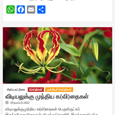
WhatsApp
Facebook
Email
Share
சிறப்பு கட்டுரை
செய்திகள்
முக்கியச் செய்திகள்
விடியலுக்கு முந்திய க(வி)தைகள்
29 நவம்பர் 2022
விடியலுக்குமுந்திய க(வி)தைகள் பெருவிருட்சம்
இருந்தபோதுவிதைகள் விழுந்துகொண்டேஇருந்தனவிழுந்த