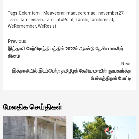
Tags:
Eelamtamil
,
Maaveerar
,
maaveerarnaal
,
november27
,
Tamil
,
tamileelam
,
TamilInfoPoint
,
Tamils
,
tamilsresist
,
WeRemember
,
WeResist
Continue
Previous
இத்தாலி மேற்பிராந்தியத்தில் 2022ம் ஆண்டு தேசிய மாவீரர்
Reading
தினம்
Next
இத்தாலியில் இடம்பெற்ற தமிழீழத் தேசிய மாவீரர் ஞாபகார்த்த
பேச்சுத்திறன் போட்டி
மேலதிக செய்திகள்