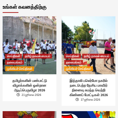
உங்கள் கவனத்திற்கு
செய்திகள்
தமிழ் தகவல் மையம்
செய்திகள்
தமிழ் தகவல் மையம்
தலையங்கம்
தலையங்கம்
முக்கியச் செய்திகள்
முக்கியச் செய்திகள்
தமிழர்களின் பண்பாட்டு
இத்தாலி பலெர்மோ நகரில்
விழாக்களின் ஒன்றான
நடைபெற்ற தேசிய மாவீரர்
ஆடிப்பெருவிழா 2026
நினைவு சுமந்த வெற்றி
கிண்ணப் போட்டிகள் 2026
21 ஜூலை 2026
17 ஜூலை 2026