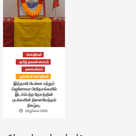
செய்திகள்
தமிழ் தகவல் மையம்
தலையங்கம்
முக்கியச் செய்திகள்
இத்தாலி பியல்லா மற்றும்
ஜெனோவா பிரதேசங்களில்
இடம்பெற்ற தேசத்தின்
புயல்களின் நினைவேந்தல்
நிகழ்வு.
10 ஜூலை 2026