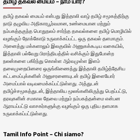
தமிழ் தகவல் மையம் – நாம் யார்?
தமிழ் தகவல் மையம் என்பது இத்தாலி வாழ் தமிழ் சமூகத்திற்கு
நாடு தழுவிய அதிகாரபூர்வமான, உண்மையான மற்றும்
நம்பகத்தகுந்த பொதுநலம் சார்ந்த தகவல்களை தமிழ் மொழியில்
வழங்கும் நோக்கோடு உருவாக்கப்பட்ட ஒரு தகவல் தளமாகும்.
அனைத்து மக்களாலும் இலகுவில் அணுகக்கூடிய வகையில்,
இத்தாலி பல்வேறு பிராந்தியத்தில் வசிக்கும் இதுபோன்ற
நலன்களை பகிர்ந்து கொள்ள ஆர்வமுள்ள இளம்
தலைமுறையினரை ஒருங்கிணைத்து இத்தாலி தமிழ்த்தேசிய
கட்டமைப்புக்களின் அனுசரணையுடன் தமிழ் இளையோர்
அமைப்பால் வடிவமைக்கப்பட்டுள்ளது. அத்துடன்
தமிழ்ச்சமூகத்துடன், இத்தாலிய மூலங்களிலிருந்து பெறப்பட்டு,
தரவுகளின் சமகால தேவை மற்றும் நம்பகத்தன்மை என்பன
ஆராயப்பட்டு வாசகர்களுக்கு வழங்கும் ஒரு புதிய தளமாக
உருவாக்கப்பட்டுள்ளது.
Tamil Info Point – Chi siamo?