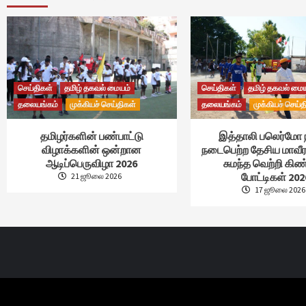
செய்திகள்
தமிழ் தகவல் மையம்
செய்திகள்
தமிழ் தகவல் மை
தலையங்கம்
முக்கியச் செய்திகள்
தலையங்கம்
முக்கியச் செய்த
தமிழர்களின் பண்பாட்டு
இத்தாலி பலெர்மோ 
விழாக்களின் ஒன்றான
நடைபெற்ற தேசிய மாவீர
ஆடிப்பெருவிழா 2026
சுமந்த வெற்றி கி
போட்டிகள் 202
21 ஜூலை 2026
17 ஜூலை 2026