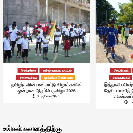
செய்திகள்
தமிழ் தகவல் மையம்
செய்திகள்
தலையங்கம்
முக்கியச் செய்திகள்
தலையங்கம்
தமிழர்களின் பண்பாட்டு விழாக்களின்
இத்தாலி பலெர
ஒன்றான ஆடிப்பெருவிழா 2026
தேசிய மாவீரர் 
கிண்ணப் 
21 ஜூலை 2026
1
உங்கள் கவனத்திற்கு