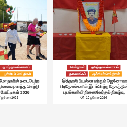
தமிழ் தகவல் மையம்
செய்திகள்
தமிழ் தகவல் மையம்
முக்கியச் செய்திகள்
தலையங்கம்
முக்கியச் செய்திகள்
்மோ நகரில் நடைபெற்ற
இத்தாலி பியல்லா மற்றும் ஜெனோவா
நினைவு சுமந்த வெற்றி
பிரதேசங்களில் இடம்பெற்ற தேசத்தின
போட்டிகள் 2026
புயல்களின் நினைவேந்தல் நிகழ்வு.
7 ஜூலை 2026
10 ஜூலை 2026