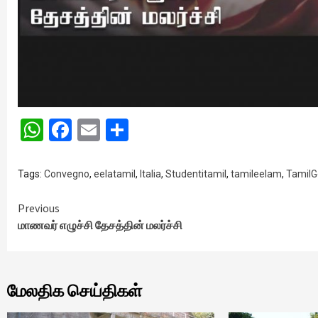
WhatsApp
Facebook
Email
Share
Tags:
Convegno
,
eelatamil
,
Italia
,
Studentitamil
,
tamileelam
,
TamilG
Continue
Previous
மாணவர் எழுச்சி தேசத்தின் மலர்ச்சி
Reading
மேலதிக செய்திகள்