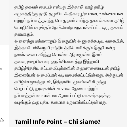
தமிழ் தகவல் மையம் என்பது இத்தாலி வாழ் தமிழ்
சமூகத்திற்கு நாடு தழுவிய அதிகாரபூர்வமான, உண்மையான
மற்றும் நம்பகத்தகுந்த பொதுநலம் சார்ந்த தகவல்களை தமிழ்
மொழியில் வழங்கும் நோக்கோடு உருவாக்கப்பட்ட ஒரு தகவல்
தளமாகும்.
அனைத்து மக்களாலும் இலகுவில் அணுகக்கூடிய வகையில்,
இத்தாலி பல்வேறு பிராந்தியத்தில் வசிக்கும் இதுபோன்ற
நலன்களை பகிர்ந்து கொள்ள ஆர்வமுள்ள இளம்
தலைமுறையினரை ஒருங்கிணைத்து இத்தாலி
டை
தமிழ்த்தேசிய கட்டமைப்புக்களின் அனுசரணையுடன் தமிழ்
இளையோர் அமைப்பால் வடிவமைக்கப்பட்டுள்ளது. அத்துடன்
தமிழ்ச்சமூகத்துடன், இத்தாலிய மூலங்களிலிருந்து
்
பெறப்பட்டு, தரவுகளின் சமகால தேவை மற்றும்
நம்பகத்தன்மை என்பன ஆராயப்பட்டு வாசகர்களுக்கு
வழங்கும் ஒரு புதிய தளமாக உருவாக்கப்பட்டுள்ளது.
ம்
Tamil Info Point – Chi siamo?