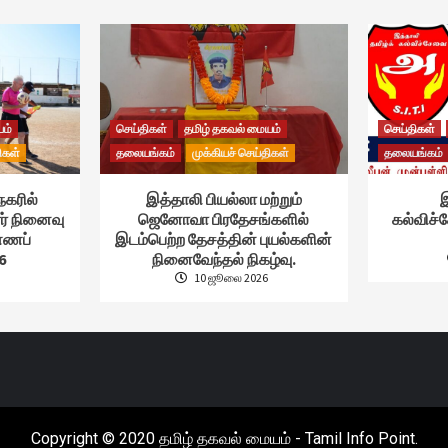
யம்
செய்திகள்
தமிழ் தகவல் மையம்
செய்திகள்
ிகள்
தலையங்கம்
முக்கியச் செய்திகள்
தலையங்கம்
நகரில்
இத்தாலி பியல்லா மற்றும்
இ
ர் நினைவு
ஜெனோவா பிரதேசங்களில்
கல்விச
ண்ணப்
இடம்பெற்ற தேசத்தின் புயல்களின்
6
நினைவேந்தல் நிகழ்வு.
10 ஜூலை 2026
Copyright © 2020 தமிழ் தகவல் மையம் - Tamil Info Point.