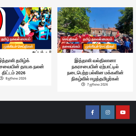
தமிழ் தகவல் மையம்
செய்திகள்
தமிழ் தகவல் மையம்
முக்கியச் செய்திகள்
தலையங்கம்
முக்கியச் செய்திகள்
த்தாலி தமிழ்க்
இத்தாலி வல்திலானா
்சேவையின் தாயக நலன்
நகரசபையின் ஏற்பாட்டில்
திட்டம் 2026
நடைபெற்ற பல்லின மக்களின்
நிகழ்வில் ஈழத்தமிழர்கள்
8 ஜூலை 2026
7 ஜூலை 2026
Facebook
Instagram
Youtub