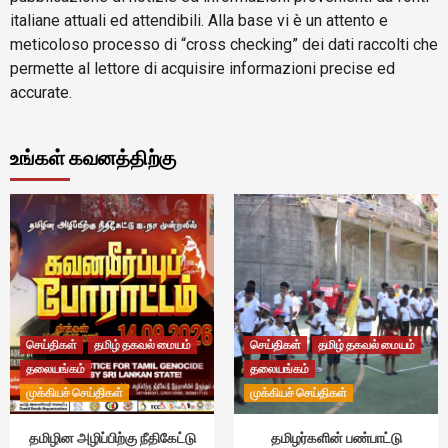
italiane attuali ed attendibili. Alla base vi è un attento e
meticoloso processo di “cross checking” dei dati raccolti che
permette al lettore di acquisire informazioni precise ed
accurate.
உங்கள் கவனத்திற்கு
செய்திகள்
தமிழ் தகவல் மையம்
செய்திகள்
தமிழ் தகவல் மையம்
தலையங்கம்
தலையங்கம்
முக்கியச் செய்திகள்
முக்கியச் செய்திகள்
தமிழின அழிப்பிற்கு நீதிகேட்டு
தமிழர்களின் பண்பாட்டு