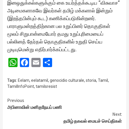
இனஒதுக்கல்களுக்கும் கை உயர்த்தக்கூடிய “விசுவாச”
அடிமைகளாகவே இவர்கள் தமிழ் மக்களால் இன்றும்
(இறந்தபின்பும் கூட) கணிக்கப்படுகின்றனர்.
பாராளுமன்றத்திற்கான பல உறுப்பினர் தொகுதிகள்
மூலம் சிறுபான்மையோர் தமது உறுப்புரிமையைப்
பல்லினத் தேர்தல் தொகுதிகளில் உறுதி செய்ய
முடியுமென்று எதிர்பார்க்கப்பட்டது.
WhatsApp
Facebook
Email
Share
Tags:
Eelam
,
eelatamil
,
genocidio culturale
,
storia
,
Tamil
,
TamilInfoPoint
,
tamilsresist
Continue
Previous
அபினாவின் மனிதநேயப் பணி
Reading
Next
தமிழ் தகவல் மையச் செய்திகள்