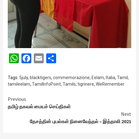
WhatsApp
Facebook
Email
Share
Tags:
5july
,
blacktigers
,
commemorazione
,
Eelam
,
Italia
,
Tamil
,
tamileelam
,
TamilInfoPoint
,
Tamils
,
tigrinere
,
WeRemember
Continue
Previous
தமிழ் தகவல் மையச் செய்திகள்
Reading
Next
தேசத்தின் புயல்கள் நினைவேந்தல் – இத்தாலி 2021