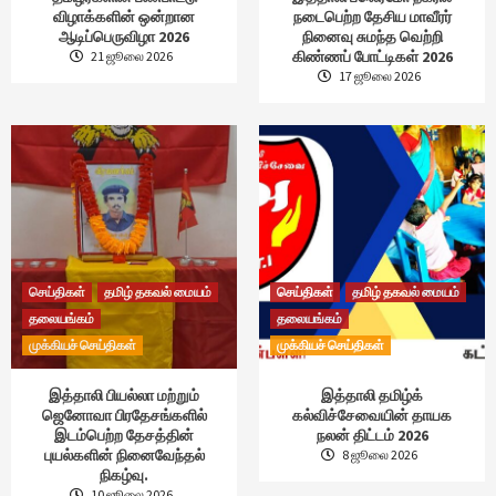
விழாக்களின் ஒன்றான
நடைபெற்ற தேசிய மாவீரர்
ஆடிப்பெருவிழா 2026
நினைவு சுமந்த வெற்றி
கிண்ணப் போட்டிகள் 2026
21 ஜூலை 2026
17 ஜூலை 2026
செய்திகள்
தமிழ் தகவல் மையம்
செய்திகள்
தமிழ் தகவல் மையம்
தலையங்கம்
தலையங்கம்
முக்கியச் செய்திகள்
முக்கியச் செய்திகள்
இத்தாலி பியல்லா மற்றும்
இத்தாலி தமிழ்க்
ஜெனோவா பிரதேசங்களில்
கல்விச்சேவையின் தாயக
இடம்பெற்ற தேசத்தின்
நலன் திட்டம் 2026
புயல்களின் நினைவேந்தல்
8 ஜூலை 2026
நிகழ்வு.
10 ஜூலை 2026