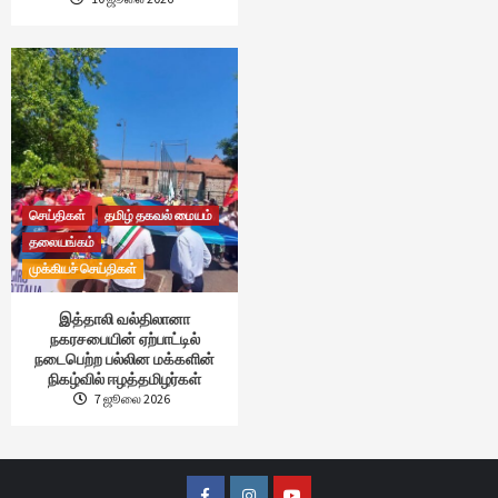
செய்திகள்
தமிழ் தகவல் மையம்
தலையங்கம்
முக்கியச் செய்திகள்
இத்தாலி வல்திலானா
நகரசபையின் ஏற்பாட்டில்
நடைபெற்ற பல்லின மக்களின்
நிகழ்வில் ஈழத்தமிழர்கள்
7 ஜூலை 2026
Facebook
Instagram
Youtube