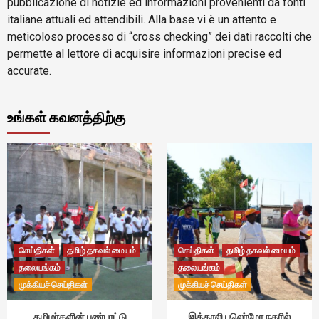
pubblicazione di notizie ed informazioni provenienti da fonti
italiane attuali ed attendibili. Alla base vi è un attento e
meticoloso processo di “cross checking” dei dati raccolti che
permette al lettore di acquisire informazioni precise ed
accurate.
உங்கள் கவனத்திற்கு
செய்திகள்
தமிழ் தகவல் மையம்
செய்திகள்
தமிழ் தகவல் மையம்
தலையங்கம்
தலையங்கம்
முக்கியச் செய்திகள்
முக்கியச் செய்திகள்
தமிழர்களின் பண்பாட்டு
இத்தாலி பலெர்மோ நகரில்