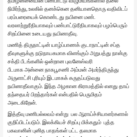
தமிழன்னையின் பண்பாட்டு விழுமியங்களால் தலை
நிமிர்ந்து, உலகில் தனக்கென தனியானதொரு வதிவிடப்
பரம்பரையைக் கொண்டது நயினை மண்.
வரலாற்றுரீதியாகவும் பண்பாட்டுரீதியாகவும் பழம்பெரும்
சிறப்பினை உடையது நயினாதீவு.
மணித் திருநாட்டின் யாழ்ப்பாணக் குடாநாட்டின் சப்த
தீவுகளுக்கு நடுநாயகமாக விளங்கும் அறுபத்து நான்கு
சக்தி பீடங்களில் ஒன்றான புவனேஸ்வரி
பீடமாக அன்னை நாகபூசணி அம்மன் அமர்ந்திருந்து
அருளாட்சி புரியும் இடமாகக் கருதப்படுவது
நயினாதீவாகும். இந்த அழகான கிராமத்தில் எனது தாய்
தந்தையர் பிறந்தார்கள் என்பதில் பெருமிதம்
அடைகிறேன்.
இத்தீவு மணிபல்லவம் என்று பல ஆராய்ச்சியாளர்களால்
குறிப்பிடப்படும். இலக்கியச் சிறப்பு மிக்கதும் புத்த
பகவானின் புனித பாதங்கள் பட்ட தலமாக