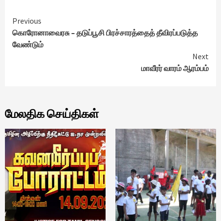
Continue
Previous
கொரோனாவைரசு – தடுப்பூசி பிரச்சாரத்தைத் தீவிரப்படுத்த
Reading
வேண்டும்
Next
மாவீரர் வாரம் ஆரம்பம்
மேலதிக செய்திகள்