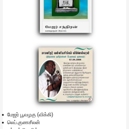
மேஜர் பூவழகு (விக்கி)
லெப்.குணசீலன்