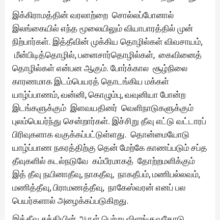
இக்கிராமத்தின் வரலாற்றை சொல்லப்போனால்
இலங்கையில் எந்த மூலையிலும் வியாபாரத்தில் முன்
நிற்பார்கள். இத்தீவின் முக்கிய தொழில்கள் விவசாயம்,
மீன்பிடித்தொழில், பனைசார்தொழில்கள், கைவினைத்
தொழில்கள் என்பன ஆகும். போர்க்கால சூழ்நிலை
காரணமாக இடம்பெயரத் தொடங்கிய மக்கள்
யாழ்ப்பாணம், வன்னி, கொழும்பு, வவுனியா போன்ற
இடங்களுக்கும் இளவயதினர் வெளிநாடுகளுக்கும்
புலம்பெயர்ந்து சென்றார்கள். இச்சிறு தீவு எட்டு வட்டாரப்
பிரிவுகளாக வகுக்கப்பட்டுள்ளது. தொன்மையோடு
யாழ்ப்பாண நகரத்திற்கு தென் மேற்கே காணப்படும் சப்த
தீவுகளில் கடல்நடுவே கம்பீரமாகத் தோற்றமளிக்கும்
இத் தீவு நயினாதீவு, நாகதீவு, நாகதீபம், மணிபல்லவம்,
மணித்தீவு, பிராமணத்தீவு, நாகேஸ்வரன் எனப் பல
பெயர்களால் அழைக்கப்படுகிறது.
இத்தீவு சக்தியின் அருள் பெற்று விளங்குவதோடு