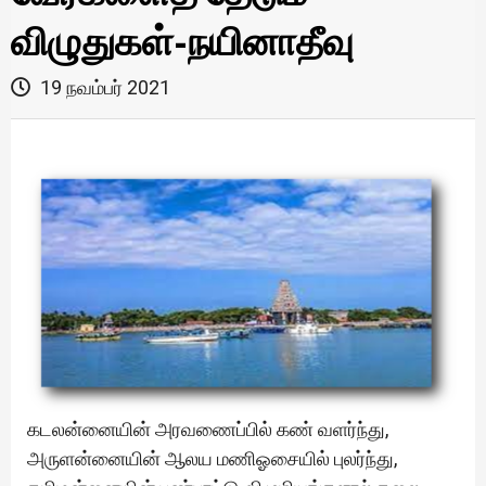
விழுதுகள்-நயினாதீவு
19 நவம்பர் 2021
கடலன்னையின் அரவணைப்பில் கண் வளர்ந்து,
அருளன்னையின் ஆலய மணிஓசையில் புலர்ந்து,