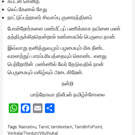
கப்டன் செனித்
லெப்.கேணல் சேது
நாட்டுப்பற்றாளர் சிவசம்பு குணரத்தினம்
போன்றோர்களை மண்மீட்புப் பணிக்காக நயினை மண்
தந்திருக்கிறதென்றால் உண்மையில் பெருமை தான்.
இவ்வாறு தனித்துவமும் பழமையும் மிக நீண்ட
வரலாற்றுப் பாரம்பரியத்தையும் கொண்ட எனது
பெற்றோரின் மண்ணில் வேர் தேடுவதில் நான்
பெருமையும் மகிழ்வும் அடைகிறேன்.
நன்றி
மாந்தோவா திலீபன் தமிழ்ச்சோலை
WhatsApp
Facebook
Email
Share
Tags:
Nainativu
,
Tamil
,
tamileelam
,
TamilInfoPoint
,
VerkalaiThedumViluthukal