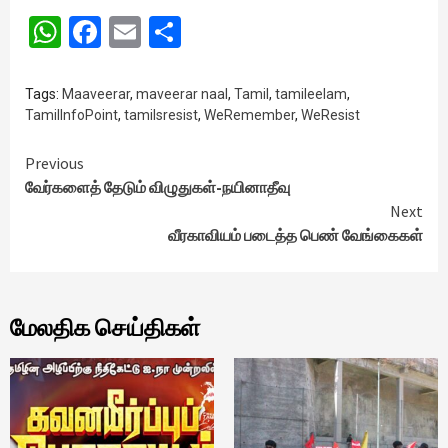
WhatsApp
Facebook
Email
Share
Tags:
Maaveerar
,
maveerar naal
,
Tamil
,
tamileelam
,
TamilInfoPoint
,
tamilsresist
,
WeRemember
,
WeResist
Continue
Previous
வேர்களைத் தேடும் விழுதுகள்-நயினாதீவு
Reading
Next
வீரகாவியம் படைத்த பெண் வேங்கைகள்
மேலதிக செய்திகள்