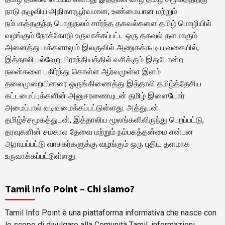
நாடு தழுவிய அதிகாரபூர்வமான, உண்மையான மற்றும்
நம்பகத்தகுந்த பொதுநலம் சார்ந்த தகவல்களை தமிழ் மொழியில்
வழங்கும் நோக்கோடு உருவாக்கப்பட்ட ஒரு தகவல் தளமாகும்.
அனைத்து மக்களாலும் இலகுவில் அணுகக்கூடிய வகையில்,
இத்தாலி பல்வேறு பிராந்தியத்தில் வசிக்கும் இதுபோன்ற
நலன்களை பகிர்ந்து கொள்ள ஆர்வமுள்ள இளம்
தலைமுறையினரை ஒருங்கிணைத்து இத்தாலி தமிழ்த்தேசிய
கட்டமைப்புக்களின் அனுசரணையுடன் தமிழ் இளையோர்
அமைப்பால் வடிவமைக்கப்பட்டுள்ளது. அத்துடன்
தமிழ்ச்சமூகத்துடன், இத்தாலிய மூலங்களிலிருந்து பெறப்பட்டு,
தரவுகளின் சமகால தேவை மற்றும் நம்பகத்தன்மை என்பன
ஆராயப்பட்டு வாசகர்களுக்கு வழங்கும் ஒரு புதிய தளமாக
உருவாக்கப்பட்டுள்ளது.
Tamil Info Point – Chi siamo?
Tamil Info Point è una piattaforma informativa che nasce con
lo scopo di divulgare alla Comunità Tamil, informazioni