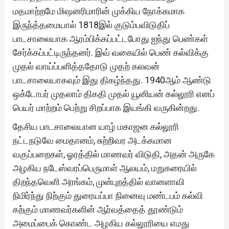
மதமாற்றமே மிஷனரிமாரின் முக்கிய நோக்கமாக
இருந்த்தமையால் 1818இல் குடும்பவிடுதிப்
பாடசாலையாக ஆரம்பிக்கப்பட்டபோது ஐந்து பெண்கள்
சேர்க்கப்பட்டிருந்தனர். இவ் வகையில் பெண் கல்விக்கு
முதல் வாய்ப்பளித்ததோடு முதற் கலவன்
பாடசாலையாகவும் இது திகழ்ந்தது. 1940ஆம் ஆண்டு
ஒக்டோபர் முதலாம் திகதி முதல் யூனியன் கல்லூரி எனப்
பெயர் மாற்றம் பெற்று சிறப்பாக இயங்கி வருகின்றது.
தேசிய பாடசாலையான யாழ் மகாஜன கல்லூரி
நட்டநடுவே மைதானம், சுற்றிவர அடக்கமான
வகுப்பறைகள், ஓரத்தில் மாணவர் விடுதி, அதன் அருகே
அழகிய நடேஸ்வரப்பெருமாள் ஆலயம், மறுகரையில்
திறந்தவெளி அரங்கம், முன்புறத்தில் வானளாவி
நிமிர்ந்து நிற்கும் துரையப்பா நினைவு மண்டபம் கல்வி
கற்கும் மாணவர்களின் ஆர்வத்தைத் தூண்டும்
அமைப்பைக் கொண்ட அழகிய கல்லூரியை எமது