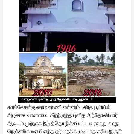
காங்கேசன்துறை ஊறணி என்னும் புனித பூமியில்
அழகாக வானளாவ வீற்றிருந்த புனித அந்தோனியார்
ஆலயம் முற்றாக இடித்தொழிக்கப்பட்ட வரலாறு எமது
நெஞ்சங்களை பிளந்த ஓர் மறக்க முடியாத கரிய இருள்