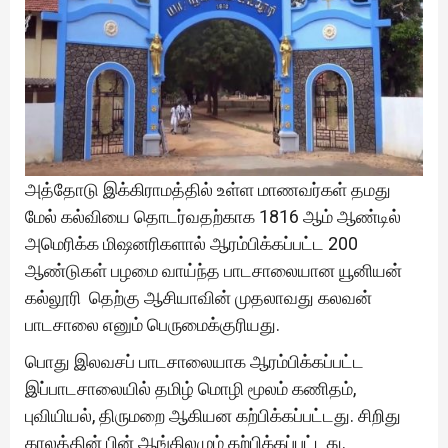
அத்தோடு இக்கிராமத்தில் உள்ள மாணவர்கள் தமது
மேல் கல்வியை தொடர்வதற்காக 1816 ஆம் ஆண்டில்
அமெரிக்க மிஷனரிகளால் ஆரம்பிக்கப்பட்ட 200
ஆண்டுகள் பழமை வாய்ந்த பாடசாலையான யூனியன்
கல்லூரி தெற்கு ஆசியாவின் முதலாவது கலவன்
பாடசாலை எனும் பெருமைக்குரியது.
பொது இலவசப் பாடசாலையாக ஆரம்பிக்கப்பட்ட
இப்பாடசாலையில் தமிழ் மொழி மூலம் கணிதம்,
புவியியல், திருமறை ஆகியன கற்பிக்கப்பட்டது. சிறிது
காலத்தின் பின் ஆங்கிலமும் கற்பிக்கப்பட்டது.