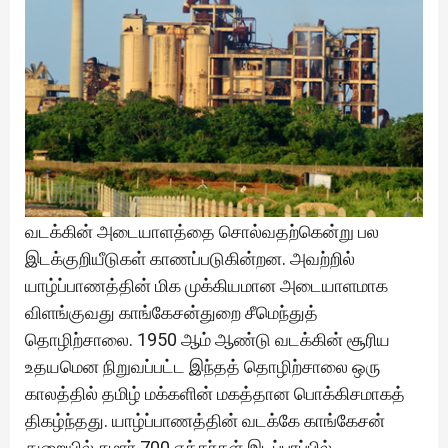
வடக்கின் அடையாளத்தை சொல்வதற்கென்று பல
இடக்குறியீடுகள் காணப்படுகின்றன. அவற்றில்
யாழ்ப்பாணத்தின் மிக முக்கியமான அடையாளமாக
விளங்குவது காங்கேசன்துறை சீமெந்துத்
தொழிற்சாலை. 1950 ஆம் ஆண்டு வடக்கின் சூரிய
உதயமென நிறுவப்பட்ட இந்தத் தொழிற்சாலை ஒரு
காலத்தில் தமிழ் மக்களின் மகத்தான பொக்கிசமாகத்
திகழ்ந்தது. யாழ்ப்பாணத்தின் வடக்கே காங்கேசன்
துறையில் சுமார் 700 ஏக்கர்கள் இடப்பரப்பில்